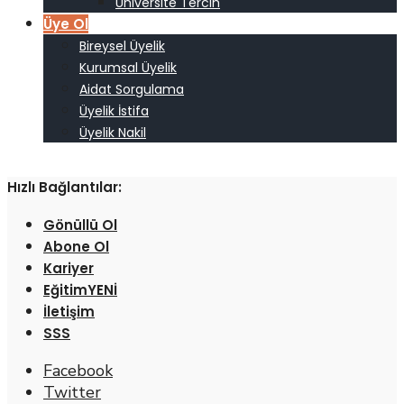
Üniversite Tercih
Üye Ol
Bireysel Üyelik
Kurumsal Üyelik
Aidat Sorgulama
Üyelik İstifa
Üyelik Nakil
Hızlı Bağlantılar:
Gönüllü Ol
Abone Ol
Kariyer
Eğitim
İletişim
SSS
Facebook
Twitter