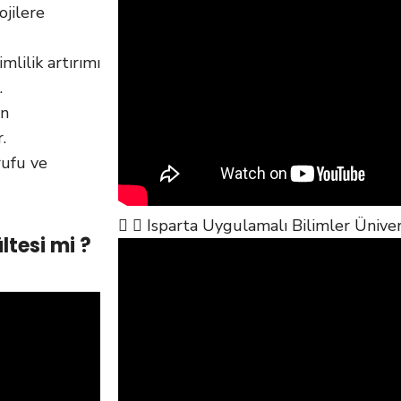
ojilere
lilik artırımı
.
in
.
rufu ve
Isparta Uygulamalı Bilimler Üniver
ltesi mi ?