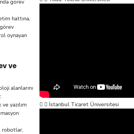
anda görev
tim hattına,
 görev
rol oynayan
ev ve
oji alanlarını
:
İstanbul Ticaret Üniversitesi
 ve yazılım
tomasyon
 robotlar,