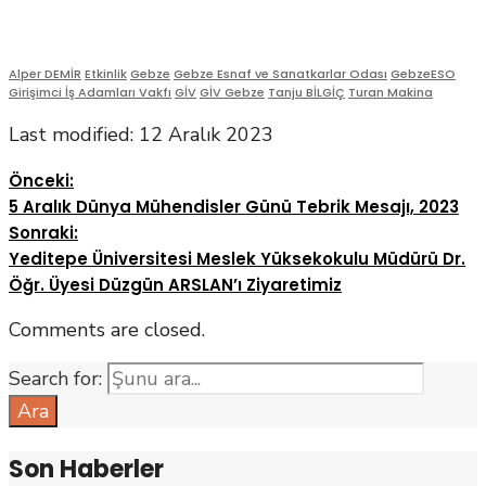
Alper DEMİR
Etkinlik
Gebze
Gebze Esnaf ve Sanatkarlar Odası
GebzeESO
Girişimci İş Adamları Vakfı
GİV
GİV Gebze
Tanju BİLGİÇ
Turan Makina
Last modified: 12 Aralık 2023
Önceki:
5 Aralık Dünya Mühendisler Günü Tebrik Mesajı, 2023
Sonraki:
Yeditepe Üniversitesi Meslek Yüksekokulu Müdürü Dr.
Öğr. Üyesi Düzgün ARSLAN’ı Ziyaretimiz
Comments are closed.
Search for:
Ara
Son Haberler