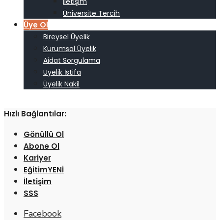
İletişim
Üniversite Tercih
Üye Ol
Bireysel Üyelik
Kurumsal Üyelik
Aidat Sorgulama
Üyelik İstifa
Üyelik Nakil
Hızlı Bağlantılar:
Gönüllü Ol
Abone Ol
Kariyer
Eğitim
İletişim
SSS
Facebook