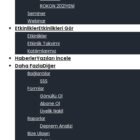
ROKON 2021
Seminer
Webinar
Etkinlikler
Etkinlikleri Gör
Etkinlikler
Etkinlik Takvimi
Katılımlarımız
Haberler
Yazıları İncele
Daha Fazla
Diğer
Bağlantılar
SSS
Formlar
Gönüllü Ol
Abone Ol
Üyelik Nakil
Raporlar
Deprem Analizi
Bize Ulaşın