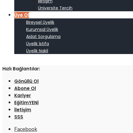
İletişim
Üniversite Tercih
Üye Ol
Bireysel Üyelik
Kurumsal Üyelik
Aidat Sorgulama
Üyelik İstifa
Üyelik Nakil
Hızlı Bağlantılar:
Gönüllü Ol
Abone Ol
Kariyer
Eğitim
İletişim
SSS
Facebook