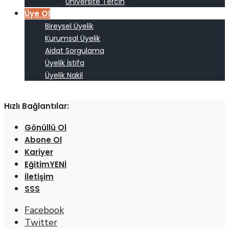
Üniversite Tercih
Üye Ol
Bireysel Üyelik
Kurumsal Üyelik
Aidat Sorgulama
Üyelik İstifa
Üyelik Nakil
Hızlı Bağlantılar:
Gönüllü Ol
Abone Ol
Kariyer
Eğitim
İletişim
SSS
Facebook
Twitter