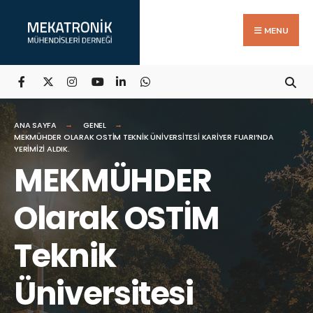
Search
Skip
for:
to
MENU
content
ANA SAYFA
GENEL
MEKMÜHDER OLARAK OSTİM TEKNIK ÜNIVERSITESI KARIYER FUARI’NDA
YERIMIZI ALDIK.
MEKMÜHDER
Olarak OSTİM
Teknik
Üniversitesi