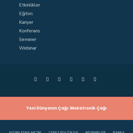
Etkinlikler
Eğitim
Kariyer
Konferans
Seminer
Webinar
Yeni Dünyanın Çağı: Mekatronik Çağı
AYDINLATMA METNI
ÇEREZ POLITIKASI
İNDIRMELER
BANKA