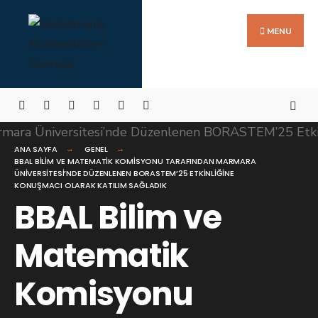
Search
Skip
for:
to
MENU
content
ANA SAYFA
GENEL
BBAL BILIM VE MATEMATIK KOMISYONU TARAFINDAN MARMARA
ÜNIVERSITESI’NDE DÜZENLENEN BORASTEM’25 ETKINLIĞINE
KONUŞMACI OLARAK KATILIM SAĞLADIK
BBAL Bilim ve
Matematik
Komisyonu