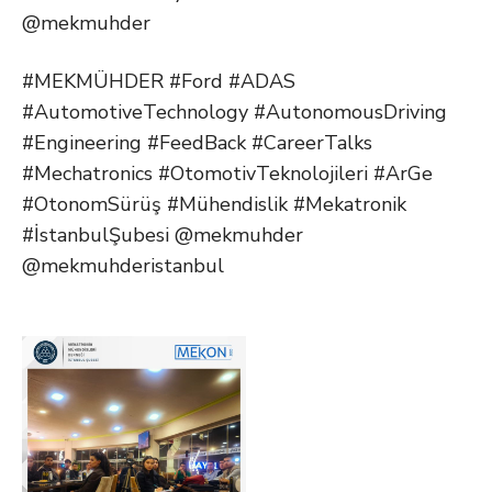
@mekmuhder
#MEKMÜHDER #Ford #ADAS
#AutomotiveTechnology #AutonomousDriving
#Engineering #FeedBack #CareerTalks
#Mechatronics #OtomotivTeknolojileri #ArGe
#OtonomSürüş #Mühendislik #Mekatronik
#İstanbulŞubesi @mekmuhder
@mekmuhderistanbul