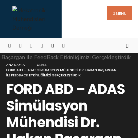
Search
Skip
for:
to
MENU
content
ANA SAYFA
GENEL
FORD ABD – ADAS SIMÜLASYON MÜHENDISI DR. HAKAN BAŞARGAN
ILE FEEDBACK ETKINLIĞIMIZI GERÇEKLEŞTIRDIK
FORD ABD – ADAS
Simülasyon
Mühendisi Dr.