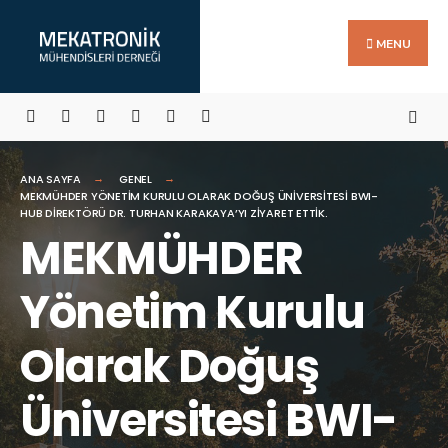
Search
Skip
for:
to
MENU
content
ANA SAYFA
GENEL
MEKMÜHDER YÖNETIM KURULU OLARAK DOĞUŞ ÜNIVERSITESI BWI-
HUB DIREKTÖRÜ DR. TURHAN KARAKAYA’YI ZIYARET ETTIK.
MEKMÜHDER
Yönetim Kurulu
Olarak Doğuş
Üniversitesi BWI-