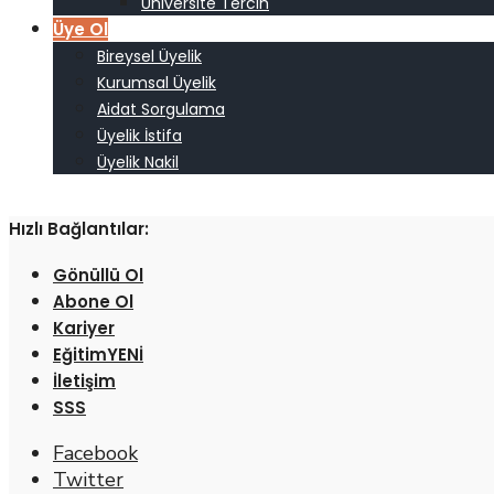
Üniversite Tercih
Üye Ol
Bireysel Üyelik
Kurumsal Üyelik
Aidat Sorgulama
Üyelik İstifa
Üyelik Nakil
Hızlı Bağlantılar:
Gönüllü Ol
Abone Ol
Kariyer
Eğitim
İletişim
SSS
Facebook
Twitter