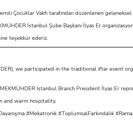
mili Çocuklar Vakfı tarafından düzenlenen geleneksel i
HDER İstanbul Şube Başkanı İlyas Er organizasyonda
sine teşekkür ederiz.
R), we participated in the traditional iftar event or
KMÜHDER Istanbul Branch President İlyas Er represe
n and warm hospitality.
ayanışma #Mekatronik #ToplumsalFarkındalık #Ram