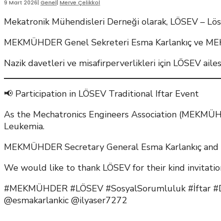
9 Mart 2026
|
Genel
|
Merve Çelikkol
Mekatronik Mühendisleri Derneği olarak, LÖSEV – Löse
MEKMÜHDER Genel Sekreteri Esma Karlankıç ve MEKMÜ
Nazik davetleri ve misafirperverlikleri için LÖSEV aile
📢 Participation in LÖSEV Traditional Iftar Event
As the Mechatronics Engineers Association (MEKMÜHDE
Leukemia.
MEKMÜHDER Secretary General Esma Karlankıç and ME
We would like to thank LÖSEV for their kind invitatio
#MEKMÜHDER #LÖSEV #SosyalSorumluluk #İftar #D
@esmakarlankic @ilyaser7272