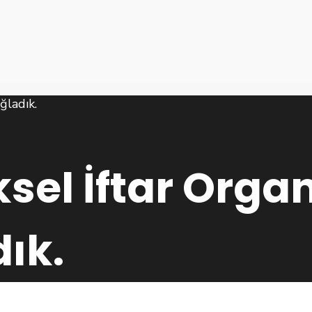
sel İftar Org
ık.