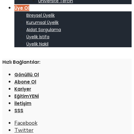
Üniversite Tercih
Üye Ol
Bireysel Üyelik
Kurumsal Üyelik
Aidat Sorgulama
Üyelik İstifa
Üyelik Nakil
Hızlı Bağlantılar:
Gönüllü Ol
Abone Ol
Kariyer
Eğitim
İletişim
SSS
Facebook
Twitter