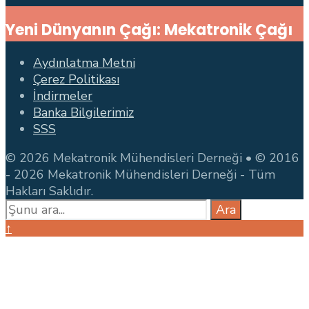
Search
Yeni Dünyanın Çağı: Mekatronik Çağı
Window
Aydınlatma Metni
Çerez Politikası
İndirmeler
Banka Bilgilerimiz
SSS
© 2026 Mekatronik Mühendisleri Derneği • © 2016
- 2026 Mekatronik Mühendisleri Derneği - Tüm
Hakları Saklıdır.
Search
Ara
for:
Close
↑
Search
Window