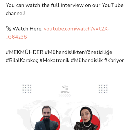
You can watch the full interview on our YouTube
channel!
🚀 Watch Here:
youtube.com/watch?v=t2X-
_G64z38
#MEKMÜHDER #MühendisliktenYöneticiliğe
#BilalKarakoç #Mekatronik #Mühendislik #Kariyer