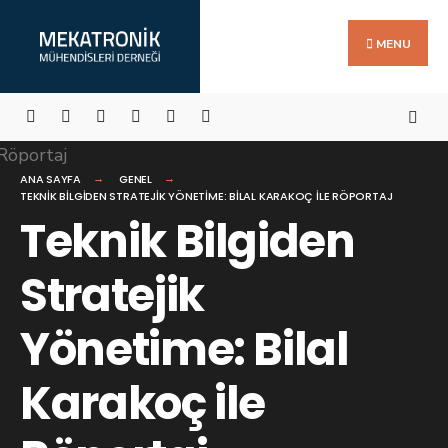
Search
Skip
for:
to
MENU
content
ANA SAYFA
GENEL
TEKNIK BILGIDEN STRATEJIK YÖNETIME: BILAL KARAKOÇ ILE RÖPORTAJ
Teknik Bilgiden
Stratejik
Yönetime: Bilal
Karakoç ile