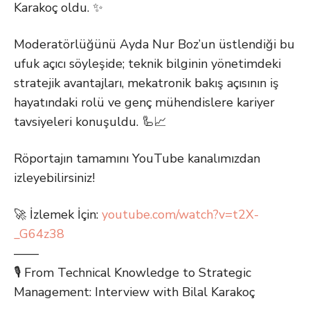
Karakoç oldu. ✨
Moderatörlüğünü Ayda Nur Boz’un üstlendiği bu
ufuk açıcı söyleşide; teknik bilginin yönetimdeki
stratejik avantajları, mekatronik bakış açısının iş
hayatındaki rolü ve genç mühendislere kariyer
tavsiyeleri konuşuldu. 🦾📈
Röportajın tamamını YouTube kanalımızdan
izleyebilirsiniz!
🚀 İzlemek İçin:
youtube.com/watch?v=t2X-
_G64z38
——
🎙️ From Technical Knowledge to Strategic
Management: Interview with Bilal Karakoç