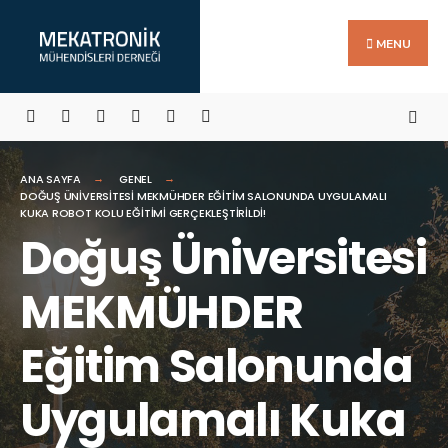
Search
Skip
for:
to
MENU
content
ANA SAYFA
GENEL
DOĞUŞ ÜNIVERSITESI MEKMÜHDER EĞITIM SALONUNDA UYGULAMALI
KUKA ROBOT KOLU EĞITIMI GERÇEKLEŞTIRILDI!
Doğuş Üniversitesi
MEKMÜHDER
Eğitim Salonunda
Uygulamalı Kuka