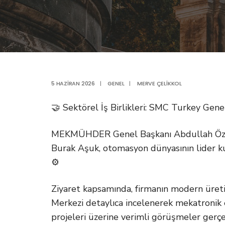
5 HAZIRAN 2026
|
GENEL
|
MERVE ÇELIKKOL
🤝 Sektörel İş Birlikleri: SMC Turkey Gene
MEKMÜHDER Genel Başkanı Abdullah Özv
Burak Aşuk, otomasyon dünyasının lider ku
⚙️
Ziyaret kapsamında, firmanın modern üreti
Merkezi detaylıca incelenerek mekatronik 
projeleri üzerine verimli görüşmeler gerçek