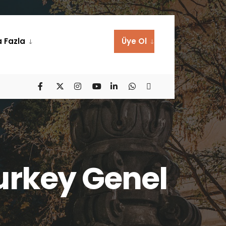
 Fazla
Üye Ol
rkey Genel