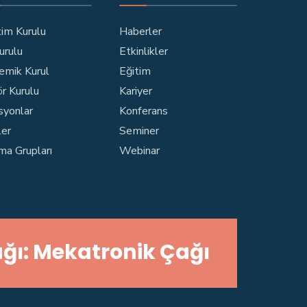
im Kurulu
Haberler
Kurulu
Etkinlikler
emik Kurul
Eğitim
r Kurulu
Kariyer
syonlar
Konferans
ler
Seminer
ma Grupları
Webinar
ğı: Mekatronik Çağı