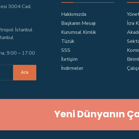
lesi 3004 Cad.
Hakkımızda
Yönet
Başkanın Mesajı
İcra 
tropol İstanbul
Kurumsal Kimlik
Akad
stanbul
Tüzük
Sektö
SSS
Komi
ma, 9:00 – 17:00
İletişim
Birim
İndirmeler
Çalış
Ara
Yeni Dünyanın Ça