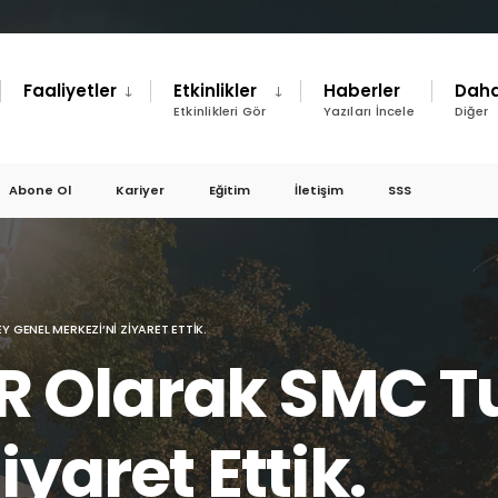
Faaliyetler
Etkinlikler
Haberler
Daha
Etkinlikleri Gör
Yazıları İncele
Diğer
Abone Ol
Kariyer
Eğitim
İletişim
SSS
GENEL MERKEZI’NI ZIYARET ETTIK.
Olarak SMC Tu
iyaret Ettik.