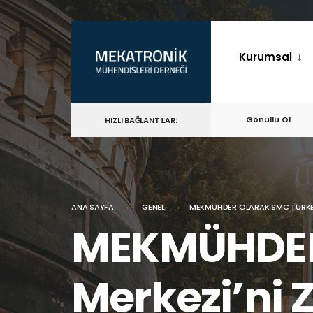
for:
Skip
to
Kurumsal
content
Gönüllü Ol
HIZLI BAĞLANTILAR:
ANA SAYFA
GENEL
MEKMÜHDER OLARAK SMC TURKEY 
MEKMÜHDER 
Merkezi’ni Z