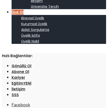
İletişim
Üniversite Tercih
Üye Ol
Bireysel Üyelik
Kurumsal Üyelik
Aidat Sorgulama
Üyelik İstifa
Üyelik Nakil
Hızlı Bağlantılar:
Gönüllü Ol
Abone Ol
Kariyer
Eğitim
İletişim
SSS
Facebook