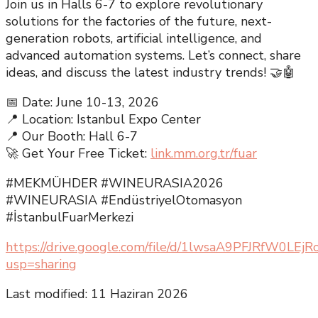
Join us in Halls 6-7 to explore revolutionary
solutions for the factories of the future, next-
generation robots, artificial intelligence, and
advanced automation systems. Let’s connect, share
ideas, and discuss the latest industry trends! 🤝🤖
📅 Date: June 10-13, 2026
📍 Location: Istanbul Expo Center
📍 Our Booth: Hall 6-7
🚀 Get Your Free Ticket:
link.mm.org.tr/fuar
#MEKMÜHDER #WINEURASIA2026
#WINEURASIA #EndüstriyelOtomasyon
#İstanbulFuarMerkezi
https://drive.google.com/file/d/1lwsaA9PFJRfW0LE
usp=sharing
Last modified: 11 Haziran 2026