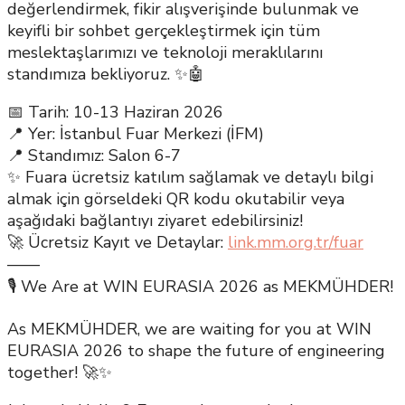
değerlendirmek, fikir alışverişinde bulunmak ve
keyifli bir sohbet gerçekleştirmek için tüm
meslektaşlarımızı ve teknoloji meraklılarını
standımıza bekliyoruz. ✨🤖
📅 Tarih: 10-13 Haziran 2026
📍 Yer: İstanbul Fuar Merkezi (İFM)
📍 Standımız: Salon 6-7
✨ Fuara ücretsiz katılım sağlamak ve detaylı bilgi
almak için görseldeki QR kodu okutabilir veya
aşağıdaki bağlantıyı ziyaret edebilirsiniz!
🚀 Ücretsiz Kayıt ve Detaylar:
link.mm.org.tr/fuar
——
🎙️ We Are at WIN EURASIA 2026 as MEKMÜHDER!
As MEKMÜHDER, we are waiting for you at WIN
EURASIA 2026 to shape the future of engineering
together! 🚀✨