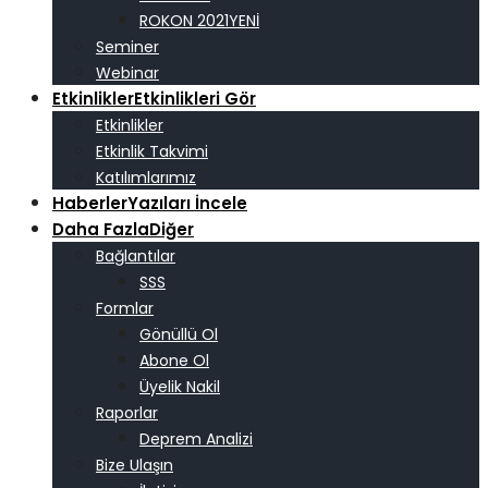
ROKON 2021
Seminer
Webinar
Etkinlikler
Etkinlikleri Gör
Etkinlikler
Etkinlik Takvimi
Katılımlarımız
Haberler
Yazıları İncele
Daha Fazla
Diğer
Bağlantılar
SSS
Formlar
Gönüllü Ol
Abone Ol
Üyelik Nakil
Raporlar
Deprem Analizi
Bize Ulaşın