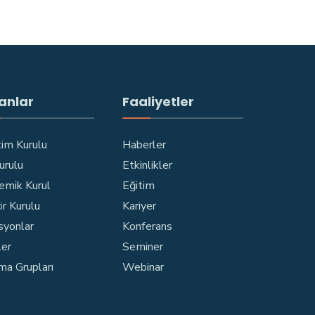
anlar
Faaliyetler
im Kurulu
Haberler
Kurulu
Etkinlikler
emik Kurul
Eğitim
r Kurulu
Kariyer
syonlar
Konferans
ler
Seminer
ma Grupları
Webinar