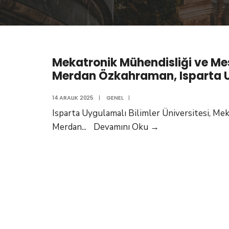
Mekatronik Mühendisliği ve Mesl
Merdan Özkahraman, Isparta Uy
14 ARALIK 2025
|
GENEL
|
Isparta Uygulamalı Bilimler Üniversitesi, Me
Mekatronik
Merdan
...
Devamını Oku
→
Mühendisliği
ve
Mesleki
Temsilin
Gerekliliği
–
Dr.