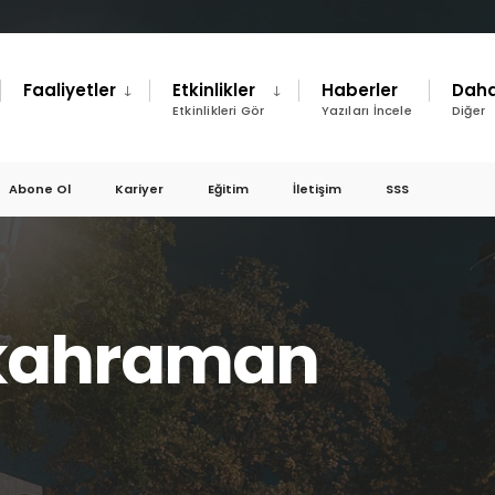
Faaliyetler
Etkinlikler
Haberler
Daha
Etkinlikleri Gör
Yazıları İncele
Diğer
Abone Ol
Kariyer
Eğitim
İletişim
SSS
kahraman