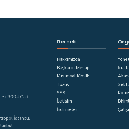
Dernek
Org
Hakkımızda
Yönet
Başkanın Mesajı
İcra 
Kurumsal Kimlik
Akad
Tüzük
Sektö
SSS
Komi
lesi 3004 Cad.
İletişim
Birim
İndirmeler
Çalış
tropol İstanbul
stanbul