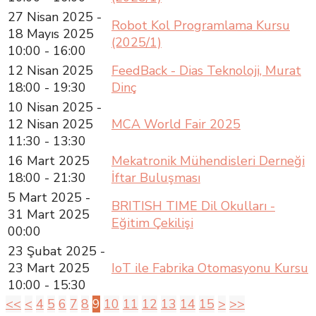
27 Nisan 2025 -
Robot Kol Programlama Kursu
18 Mayıs 2025
(2025/1)
10:00 - 16:00
12 Nisan 2025
FeedBack - Dias Teknoloji, Murat
18:00 - 19:30
Dinç
10 Nisan 2025 -
12 Nisan 2025
MCA World Fair 2025
11:30 - 13:30
16 Mart 2025
Mekatronik Mühendisleri Derneği
18:00 - 21:30
İftar Buluşması
5 Mart 2025 -
BRITISH TIME Dil Okulları -
31 Mart 2025
Eğitim Çekilişi
00:00
23 Şubat 2025 -
23 Mart 2025
IoT ile Fabrika Otomasyonu Kursu
10:00 - 15:30
<<
<
4
5
6
7
8
9
10
11
12
13
14
15
>
>>