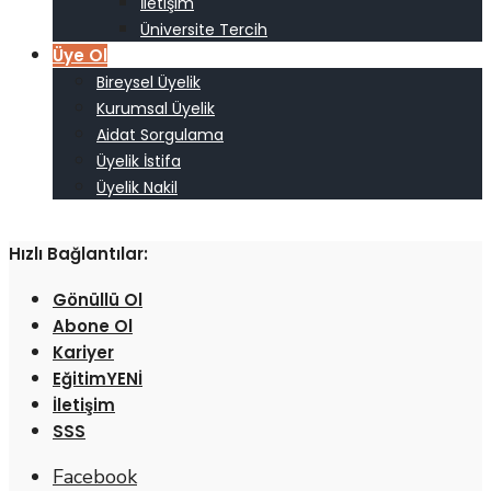
İletişim
Üniversite Tercih
Üye Ol
Bireysel Üyelik
Kurumsal Üyelik
Aidat Sorgulama
Üyelik İstifa
Üyelik Nakil
Hızlı Bağlantılar:
Gönüllü Ol
Abone Ol
Kariyer
Eğitim
İletişim
SSS
Facebook