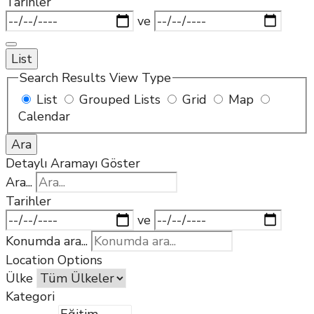
Tarihler
ve
List
Search Results View Type
List
Grouped Lists
Grid
Map
Calendar
Ara
Detaylı Aramayı Göster
Ara...
Tarihler
ve
Konumda ara...
Location Options
Ülke
Kategori