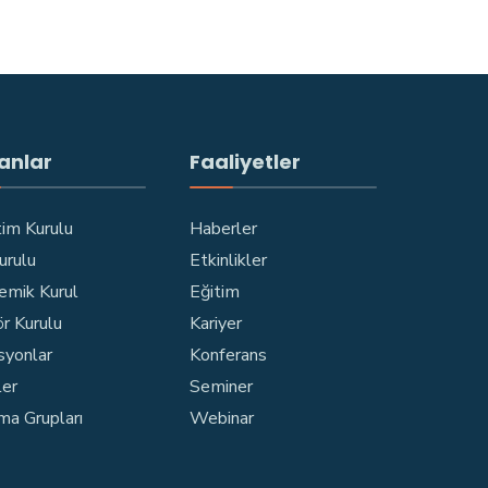
anlar
Faaliyetler
im Kurulu
Haberler
Kurulu
Etkinlikler
emik Kurul
Eğitim
r Kurulu
Kariyer
syonlar
Konferans
ler
Seminer
ma Grupları
Webinar