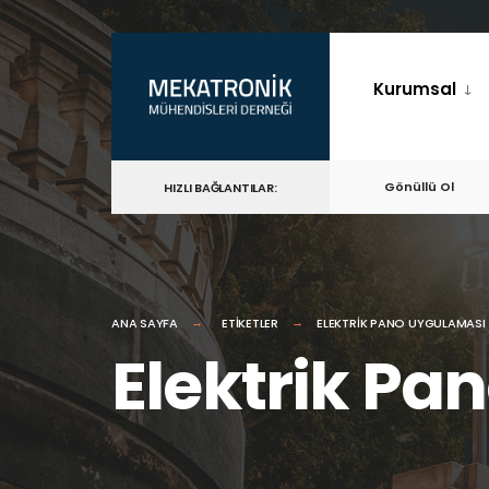
for:
Skip
to
Kurumsal
content
Gönüllü Ol
HIZLI BAĞLANTILAR:
ANA SAYFA
ETIKETLER
ELEKTRIK PANO UYGULAMASI
Elektrik Pa