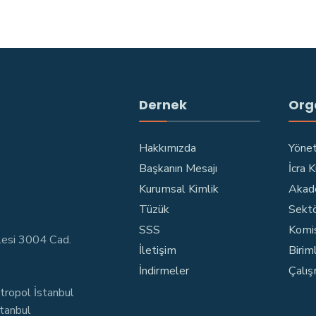
Dernek
Org
Hakkımızda
Yönet
Başkanın Mesajı
İcra 
Kurumsal Kimlik
Akad
Tüzük
Sektö
SSS
Komi
lesi 3004 Cad.
İletişim
Birim
İndirmeler
Çalış
tropol İstanbul
stanbul