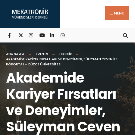
Search
Skip
for:
to
MENU
content
ANA SAYFA
EVENTS
ETKINLIK
AKADEMIDE KARIYER FIRSATLARI VE DENEYIMLER, SÜLEYMAN CEVEN ILE
RÖPORTAJ – DÜZCE ÜNIVERSITESI
Akademide
Kariyer Fırsatları
ve Deneyimler,
Süleyman Ceven