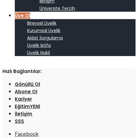
İletişim
Üniversite Tercih
Üye Ol
Bireysel Üyelik
Kurumsal Üyelik
Aidat Sorgulama
Üyelik İstifa
Üyelik Nakil
Hızlı Bağlantılar:
Gönüllü Ol
Abone Ol
Kariyer
Eğitim
İletişim
SSS
Facebook