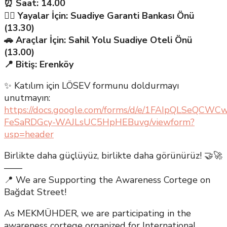
⏰ Saat: 14.00
🚶‍♀️ Yayalar İçin: Suadiye Garanti Bankası Önü
(13.30)
🚗 Araçlar İçin: Sahil Yolu Suadiye Oteli Önü
(13.00)
📍 Bitiş: Erenköy
✨ Katılım için LÖSEV formunu doldurmayı
unutmayın:
https://docs.google.com/forms/d/e/1FAIpQLSeQC
FeSaRDGcy-WAJLsUC5HpHEBuvg/viewform?
usp=header
Birlikte daha güçlüyüz, birlikte daha görünürüz! 🤝🚀
——
📍 We are Supporting the Awareness Cortege on
Bağdat Street!
As MEKMÜHDER, we are participating in the
awareness cortege organized for International