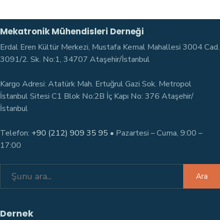
Mekatronik Mühendisleri Derneği
Erdal Eren Kültür Merkezi, Mustafa Kemal Mahallesi 3004 Cad.
3091/2. Sk. No:1, 34707 Ataşehir/İstanbul
Kargo Adresi: Atatürk Mah. Ertuğrul Gazi Sok. Metropol
İstanbul Sitesi C1 Blok No:2B İç Kapı No: 376 Ataşehir/
İstanbul
Telefon:
+90 (212) 909 35 95
• Pazartesi – Cuma, 9:00 –
17:00
Search
Ara
for:
Dernek