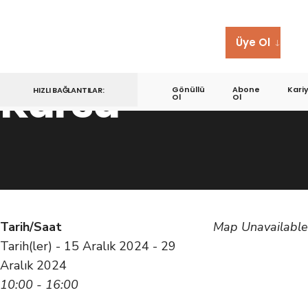
Robot Kolu
Programlama
Üye Ol
Kursu
Gönüllü
Abone
Kari
HIZLI BAĞLANTILAR:
Ol
Ol
Tarih/Saat
Map Unavailable
Tarih(ler) - 15 Aralık 2024 - 29
Aralık 2024
10:00 - 16:00