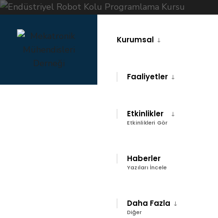
Skip
to
Kurumsal
content
Faaliyetler
Etkinlikler
Etkinlikleri Gör
ANA SAYFA
EVENTS
EĞITIM
Haberler
ENDÜSTRIYEL ROBOT KOLU PROGRAMLAMA KURSU
Yazıları İncele
Endüstriyel
Daha Fazla
Diğer