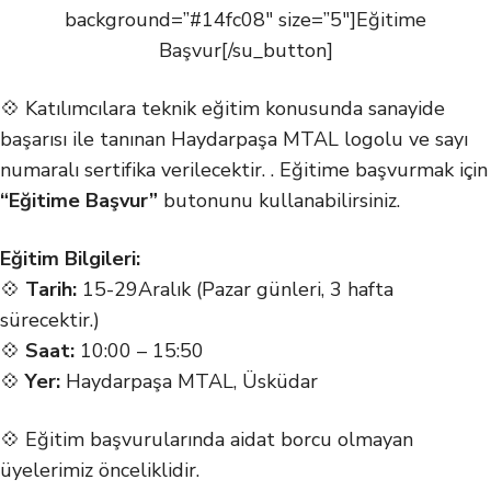
background=”#14fc08″ size=”5″]Eğitime
Başvur[/su_button]
💠 Katılımcılara teknik eğitim konusunda sanayide
başarısı ile tanınan Haydarpaşa MTAL logolu ve sayı
numaralı sertifika verilecektir. . Eğitime başvurmak için
“Eğitime Başvur”
butonunu kullanabilirsiniz.
Eğitim Bilgileri:
💠
Tarih:
15-29Aralık (Pazar günleri, 3 hafta
sürecektir.)
💠
Saat:
10:00 – 15:50
💠
Yer:
Haydarpaşa MTAL, Üsküdar
💠 Eğitim başvurularında aidat borcu olmayan
üyelerimiz önceliklidir.