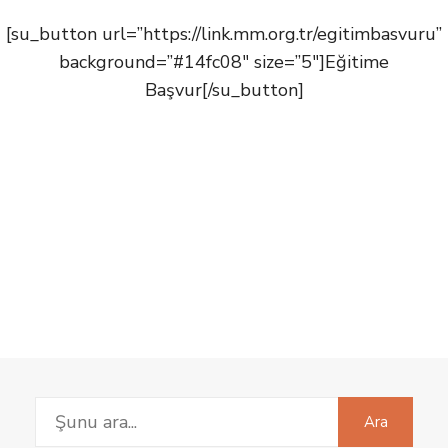
[su_button url=”https://link.mm.org.tr/egitimbasvuru”
background=”#14fc08″ size=”5″]Eğitime
Başvur[/su_button]
Search
Ara
for: