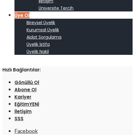
İletişim
Üniversite Tercih
Üye Ol
Bireysel Üyelik
Kurumsal Üyelik
Aidat Sorgulama
Üyelik İstifa
Üyelik Nakil
Hızlı Bağlantılar:
Gönüllü Ol
Abone Ol
Kariyer
Eğitim
İletişim
SSS
Facebook