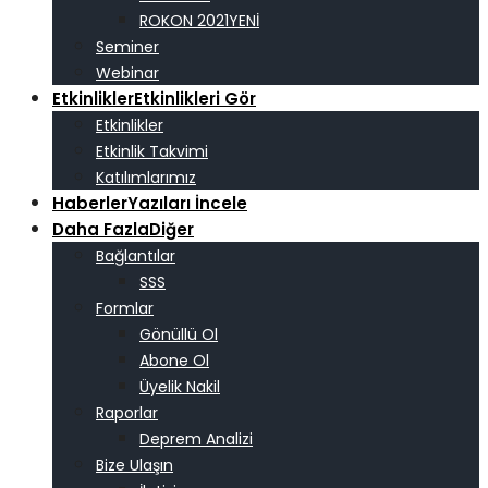
ROKON 2021
Seminer
Webinar
Etkinlikler
Etkinlikleri Gör
Etkinlikler
Etkinlik Takvimi
Katılımlarımız
Haberler
Yazıları İncele
Daha Fazla
Diğer
Bağlantılar
SSS
Formlar
Gönüllü Ol
Abone Ol
Üyelik Nakil
Raporlar
Deprem Analizi
Bize Ulaşın