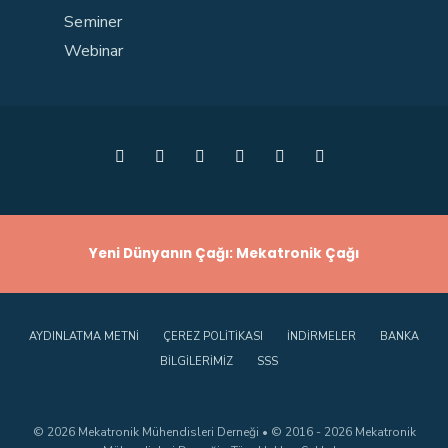
Seminer
Webinar
Yeni Dünyanın Çağı: Mekatronik Çağı
AYDINLATMA METNI
ÇEREZ POLITIKASI
İNDIRMELER
BANKA
BILGILERIMIZ
SSS
© 2026 Mekatronik Mühendisleri Derneği • © 2016 - 2026 Mekatronik