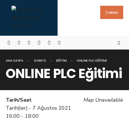
Search
Skip
for:
to
MENU
content
ANA SAYFA
EVENTS
EĞITIM
ONLINE PLC EĞITIMI
ONLINE PLC Eğitimi
Tarih/Saat
Map Unavailable
Tarih(ler) - 7 Ağustos 2021
16:00 - 18:00