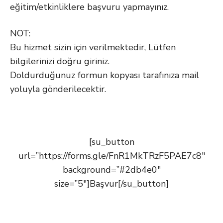
eğitim/etkinliklere başvuru yapmayınız.
NOT:
Bu hizmet sizin için verilmektedir, Lütfen
bilgilerinizi doğru giriniz.
Doldurduğunuz formun kopyası tarafınıza mail
yoluyla gönderilecektir.
[su_button
url=”https://forms.gle/FnR1MkTRzF5PAE7c8″
background=”#2db4e0″
size=”5″]Başvur[/su_button]