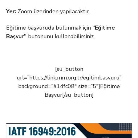
Yer:
Zoom üzerinden yapılacaktır.
Eğitime başvuruda bulunmak için
“Eğitime
Başvur”
butonunu kullanabilirsiniz.
[su_button
url=”https://link.mm.org.tr/egitimbasvuru”
background=”#14fc08″ size=”5″]Eğitime
Başvur[/su_button]