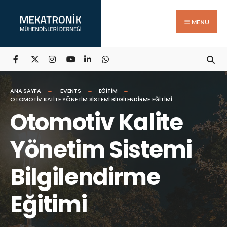
Search
Skip
for:
to
MENU
content
ANA SAYFA
EVENTS
EĞITIM
OTOMOTIV KALITE YÖNETIM SISTEMI BILGILENDIRME EĞITIMI
Otomotiv Kalite
Yönetim Sistemi
Bilgilendirme
Eğitimi