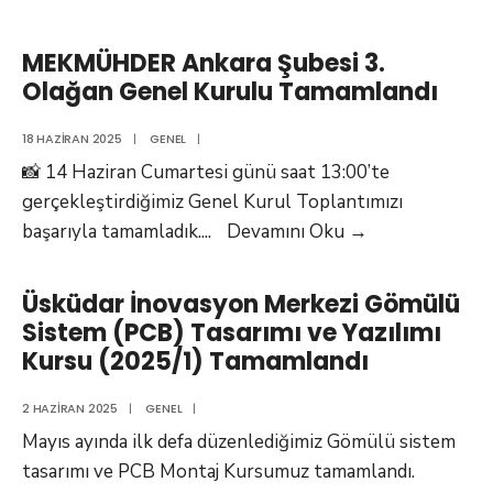
MEKON’25
–
MEKMÜHDER Ankara Şubesi 3.
Mekatronik
Olağan Genel Kurulu Tamamlandı
Dünyasının
Buluşma
18 HAZIRAN 2025
|
GENEL
|
Noktası!
📸 14 Haziran Cumartesi günü saat 13:00’te
gerçekleştirdiğimiz Genel Kurul Toplantımızı
MEKMÜHDER
başarıyla tamamladık.
...
Devamını Oku
→
Ankara
Şubesi
Üsküdar İnovasyon Merkezi Gömülü
3.
Sistem (PCB) Tasarımı ve Yazılımı
Olağan
Kursu (2025/1) Tamamlandı
Genel
Kurulu
2 HAZIRAN 2025
|
GENEL
|
Tamamlandı
Mayıs ayında ilk defa düzenlediğimiz Gömülü sistem
tasarımı ve PCB Montaj Kursumuz tamamlandı.