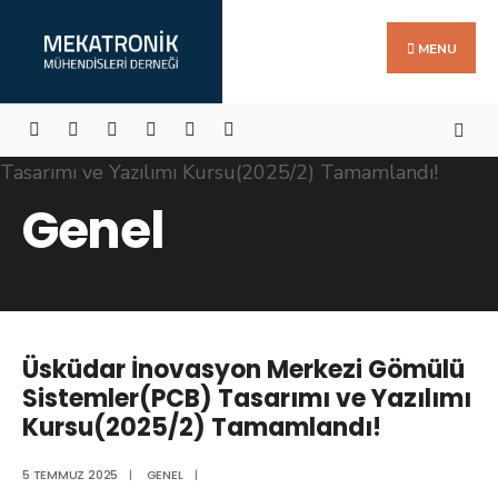
Search
Skip
for:
to
MENU
content
Genel
Üsküdar İnovasyon Merkezi Gömülü
Sistemler(PCB) Tasarımı ve Yazılımı
Kursu(2025/2) Tamamlandı!
5 TEMMUZ 2025
|
GENEL
|