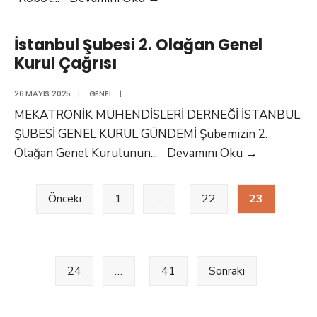
İnovasyon
Merkezi
İstanbul Şubesi 2. Olağan Genel
Robot
Kurul Çağrısı
Kol
Programlama
26 MAYIS 2025
|
GENEL
|
Kursu
MEKATRONİK MÜHENDİSLERİ DERNEĞİ İSTANBUL
(2025-
ŞUBESİ GENEL KURUL GÜNDEMİ Şubemizin 2.
1)
İstanbul
Olağan Genel Kurulunun
...
Devamını Oku
→
Tamamlandı
Şubesi
Yazı
2.
Önceki
1
…
22
23
sayfalaması
Olağan
Genel
Kurul
Çağrısı
24
…
41
Sonraki