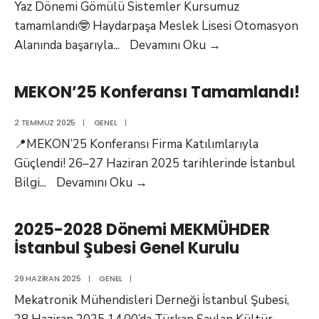
Yaz Dönemi Gömülü Sistemler Kursumuz
tamamlandı🤓 Haydarpaşa Meslek Lisesi Otomasyon
Üsküdar
Alanında başarıyla
...
Devamını Oku
→
İnovasyon
Merkezi
MEKON’25 Konferansı Tamamlandı!
Gömülü
Sistemler(PCB)
2 TEMMUZ 2025
|
GENEL
|
Tasarımı
📍MEKON’25 Konferansı Firma Katılımlarıyla
ve
Güçlendi! 26–27 Haziran 2025 tarihlerinde İstanbul
Yazılımı
MEKON’25
Bilgi
...
Devamını Oku
→
Kursu(2025/2)
Konferansı
Tamamlandı!
Tamamlandı!
2025-2028 Dönemi MEKMÜHDER
İstanbul Şubesi Genel Kurulu
29 HAZIRAN 2025
|
GENEL
|
Mekatronik Mühendisleri Derneği İstanbul Şubesi,