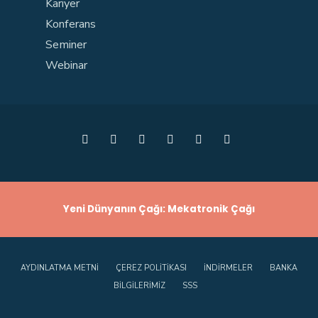
Kariyer
Konferans
Seminer
Webinar
Yeni Dünyanın Çağı: Mekatronik Çağı
AYDINLATMA METNI
ÇEREZ POLITIKASI
İNDIRMELER
BANKA
BILGILERIMIZ
SSS