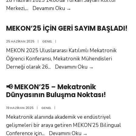
28 Haziran 2025 14.00’da Türkan Saylan Kültür
2025-
Merkezi,
...
Devamını Oku
→
2028
Dönemi
MEKON’25 İÇİN GERİ SAYIM BAŞLADI!
MEKMÜHDER
İstanbul
25 HAZIRAN 2025
|
GENEL
|
Şubesi
MEKON 2025 Uluslararası Katılımlı Mekatronik
Genel
Öğrenci Konferansı, Mekatronik Mühendisleri
Kurulu
MEKON’25
Derneği olarak 26
...
Devamını Oku
→
İÇİN
GERİ
📢 MEKON’25 – Mekatronik
SAYIM
Dünyasının Buluşma Noktası!
BAŞLADI!
19 HAZIRAN 2025
|
GENEL
|
Mekatronik alanında akademik ve endüstriyel
gelişmeleri bir araya getiren MEKON’25 Bilingual
📢
Conference için
...
Devamını Oku
→