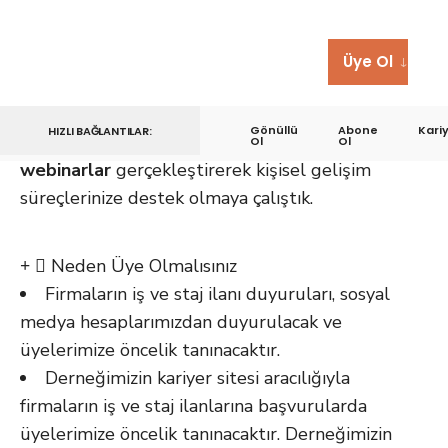
Üye Ol
Firmaların
iş
ve
staj
ilanı yayınlayarak
üyelerimizin kariyer hayatlarına ve alanında
Gönüllü
Abone
Kari
HIZLI BAĞLANTILAR:
uzman konuk ve eğitimciler ile
eğitim ve
Ol
Ol
webinarlar
gerçekleştirerek kişisel gelişim
süreçlerinize destek olmaya çalıştık.
Neden Üye Olmalısınız
Firmaların iş ve staj ilanı duyuruları, sosyal
medya hesaplarımızdan duyurulacak ve
üyelerimize öncelik tanınacaktır.
Derneğimizin kariyer sitesi aracılığıyla
firmaların iş ve staj ilanlarına başvurularda
üyelerimize öncelik tanınacaktır. Derneğimizin