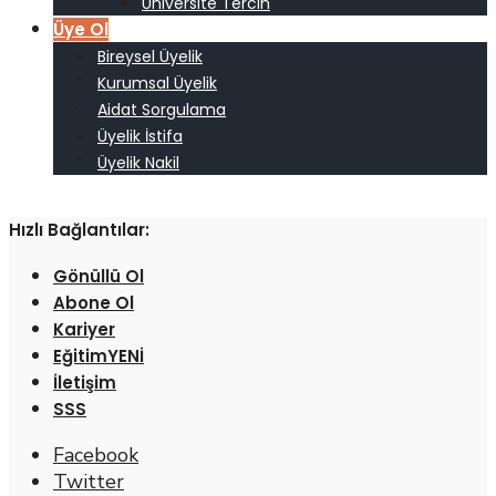
Üniversite Tercih
Üye Ol
Bireysel Üyelik
Kurumsal Üyelik
Aidat Sorgulama
Üyelik İstifa
Üyelik Nakil
Hızlı Bağlantılar:
Gönüllü Ol
Abone Ol
Kariyer
Eğitim
İletişim
SSS
Facebook
Twitter