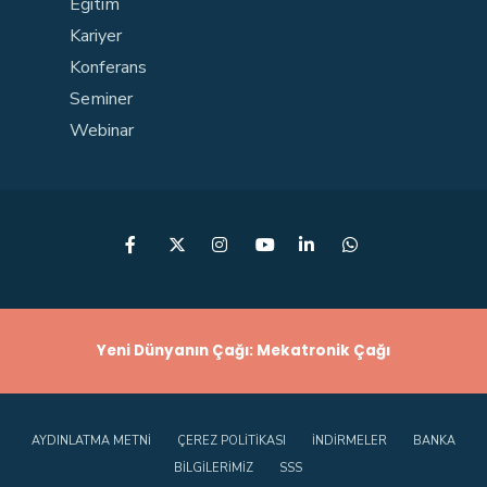
Eğitim
Kariyer
Konferans
Seminer
Webinar
Yeni Dünyanın Çağı: Mekatronik Çağı
AYDINLATMA METNI
ÇEREZ POLITIKASI
İNDIRMELER
BANKA
BILGILERIMIZ
SSS