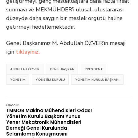
geliştirmeyi, genç meslektaşlara daha fazla fırsat
sunmayı ve MEKMÜHDER’i ulusal–uluslararası
düzeyde daha saygın bir meslek örgütü haline
getirmeyi hedeflemektedir.
Genel Başkanımız M. Abdullah ÖZVER’in mesajı
için
tıklayınız.
ABDULLAH ÖZVER
GENEL BAŞKAN
PRESIDENT
YÖNETIM
YÖNETIM KURULU
YÖNETIM KURULU BAŞKANI
Önceki:
TMMOB Makina Mühendisleri Odası
Yönetim Kurulu Başkanı Yunus
Yener Mekatronik Mühendisleri
Derneği Genel Kurulunda
Selamlama Konuşmasını