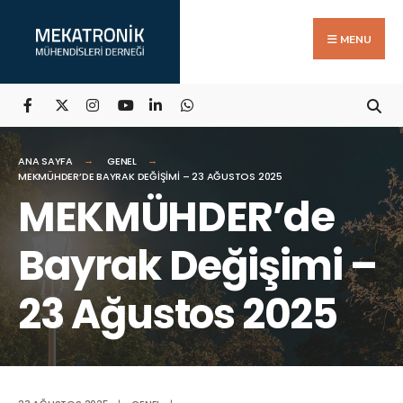
Search
Skip
for:
to
MENU
content
ANA SAYFA
GENEL
MEKMÜHDER’DE BAYRAK DEĞIŞIMI – 23 AĞUSTOS 2025
MEKMÜHDER’de
Bayrak Değişimi –
23 Ağustos 2025