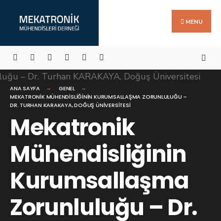
Search
Skip
for:
to
MENU
content
ANA SAYFA
GENEL
MEKATRONIK MÜHENDISLIĞININ KURUMSALLAŞMA ZORUNLULUĞU –
DR. TURHAN KARAKAYA, DOĞUŞ ÜNIVERSITESI
Mekatronik
Mühendisliğinin
Kurumsallaşma
Zorunluluğu – Dr.