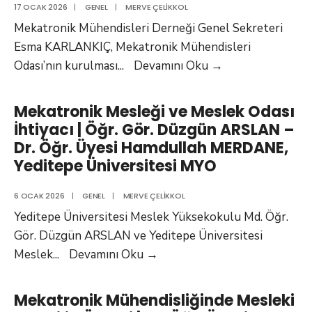
17 OCAK 2026
|
GENEL
|
MERVE ÇELIKKOL
Mekatronik Mühendisleri Derneği Genel Sekreteri
Esma KARLANKIÇ, Mekatronik Mühendisleri
Mekatronik
Odası’nın kurulması
...
Devamını Oku
→
Mühendisleri
Odası
Mekatronik Mesleği ve Meslek Odası
Bir
İhtiyacı | Öğr. Gör. Düzgün ARSLAN –
İstek
Dr. Öğr. Üyesi Hamdullah MERDANE,
Değil,
Yeditepe Üniversitesi MYO
Bir
İhtiyaçtır
6 OCAK 2026
|
GENEL
|
MERVE ÇELIKKOL
|
Yeditepe Üniversitesi Meslek Yüksekokulu Md. Öğr.
Esma
Gör. Düzgün ARSLAN ve Yeditepe Üniversitesi
KARLANKIÇ
Mekatronik
Meslek
...
Devamını Oku
→
Mesleği
ve
Mekatronik Mühendisliğinde Mesleki
Meslek