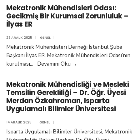
KONUK
Odasına
Mekatronik Mühendisleri Odası:
EGE,
Sektörel
Gecikmiş Bir Kurumsal Zorunluluk –
İstanbul
Bakış
İlyas ER
Gedik
|
Üniversitesi
Selçuk
23 ARALIK 2025
|
GENEL
|
AYDEMİR
Mekatronik Mühendisleri Derneği İstanbul Şube
Başkanı İlyas ER, Mekatronik Mühendisleri Odası’nın
Mekatronik
kurulması
...
Devamını Oku
→
Mühendisleri
Odası:
Mekatronik Mühendisliği ve Mesleki
Gecikmiş
Temsilin Gerekliliği – Dr. Öğr. Üyesi
Bir
Merdan Özkahraman, Isparta
Kurumsal
Uygulamalı Bilimler Üniversitesi
Zorunluluk
–
14 ARALIK 2025
|
GENEL
|
İlyas
Isparta Uygulamalı Bilimler Üniversitesi, Mekatronik
ER