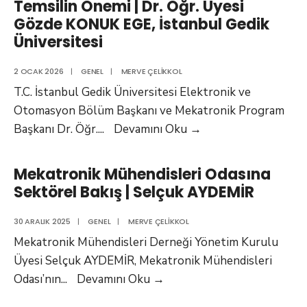
Temsilin Önemi | Dr. Öğr. Üyesi
Odası
Gözde KONUK EGE, İstanbul Gedik
İhtiyacı
Üniversitesi
|
Öğr.
2 OCAK 2026
|
GENEL
|
MERVE ÇELIKKOL
Gör.
T.C. İstanbul Gedik Üniversitesi Elektronik ve
Düzgün
Otomasyon Bölüm Başkanı ve Mekatronik Program
ARSLAN
Mekatronik
Başkanı Dr. Öğr.
...
Devamını Oku
→
–
Mühendisliğinde
Dr.
Mesleki
Mekatronik Mühendisleri Odasına
Öğr.
Temsilin
Sektörel Bakış | Selçuk AYDEMİR
Üyesi
Önemi
Hamdullah
|
30 ARALIK 2025
|
GENEL
|
MERVE ÇELIKKOL
MERDANE,
Dr.
Mekatronik Mühendisleri Derneği Yönetim Kurulu
Yeditepe
Öğr.
Üyesi Selçuk AYDEMİR, Mekatronik Mühendisleri
Üniversitesi
Üyesi
Mekatronik
Odası’nın
...
Devamını Oku
→
MYO
Gözde
Mühendisleri