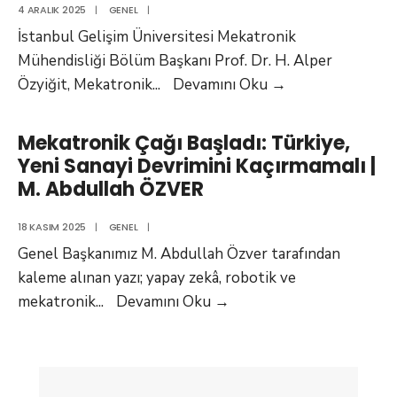
Turhan
4 ARALIK 2025
|
GENEL
|
KARAKAYA,
İstanbul Gelişim Üniversitesi Mekatronik
Doğuş
Mühendisliği Bölüm Başkanı Prof. Dr. H. Alper
Üniversitesi
Prof.
Özyiğit, Mekatronik
...
Devamını Oku
→
Dr.
H.
Mekatronik Çağı Başladı: Türkiye,
Alper
Yeni Sanayi Devrimini Kaçırmamalı |
Özyiğit’in
M. Abdullah ÖZVER
Kaleminden
Mekatronik
18 KASIM 2025
|
GENEL
|
Mühendisleri
Genel Başkanımız M. Abdullah Özver tarafından
Odası’nın
kaleme alınan yazı; yapay zekâ, robotik ve
Önemi
Mekatronik
mekatronik
...
Devamını Oku
→
Çağı
Başladı:
Türkiye,
Yeni