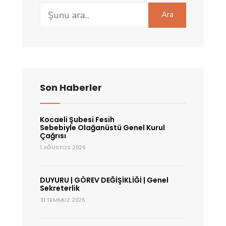
Search
Sanayi
Ara
for:
Devrimini
Kaçırmamalı
|
M.
Abdullah
Son Haberler
ÖZVER
Kocaeli Şubesi Fesih
Sebebiyle Olağanüstü Genel Kurul
Çağrısı
1 AĞUSTOS 2026
DUYURU | GÖREV DEĞİŞİKLİĞİ | Genel
Sekreterlik
31 TEMMUZ 2026