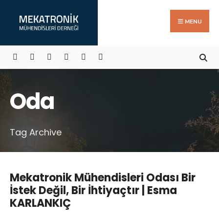
Search
Skip
for:
to
MENU
content
Oda
Tag Archive
Mekatronik Mühendisleri Odası Bir
İstek Değil, Bir İhtiyaçtır | Esma
KARLANKIÇ