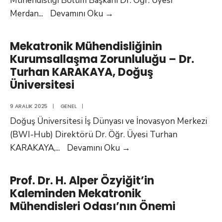
Mühendisliği Bölüm Başkanı Dr. Öğr. Üyesi
Mekatronik
Merdan
...
Devamını Oku
→
Mühendisliği
ve
Mekatronik Mühendisliğinin
Mesleki
Kurumsallaşma Zorunluluğu – Dr.
Temsilin
Turhan KARAKAYA, Doğuş
Gerekliliği
Üniversitesi
–
Dr.
9 ARALIK 2025
|
GENEL
|
Öğr.
Doğuş Üniversitesi İş Dünyası ve İnovasyon Merkezi
Üyesi
(BWI-Hub) Direktörü Dr. Öğr. Üyesi Turhan
Merdan
Mekatronik
KARAKAYA,
...
Devamını Oku
→
Özkahraman,
Mühendisliğinin
Isparta
Kurumsallaşma
Prof. Dr. H. Alper Özyiğit’in
Uygulamalı
Zorunluluğu
Kaleminden Mekatronik
Bilimler
–
Mühendisleri Odası’nın Önemi
Üniversitesi
Dr.