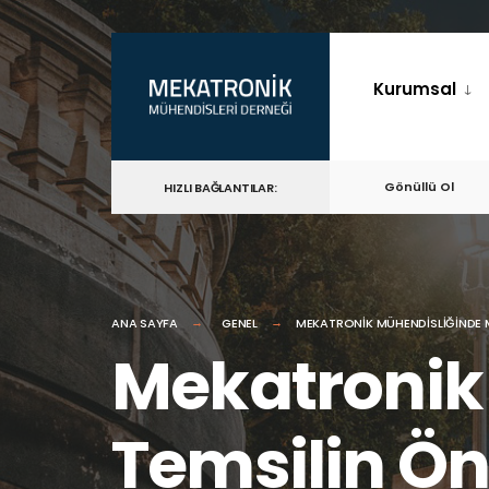
for:
Skip
to
Kurumsal
content
Gönüllü Ol
HIZLI BAĞLANTILAR:
ANA SAYFA
GENEL
MEKATRONIK MÜHENDISLIĞINDE ME
Mekatronik
Temsilin Ön