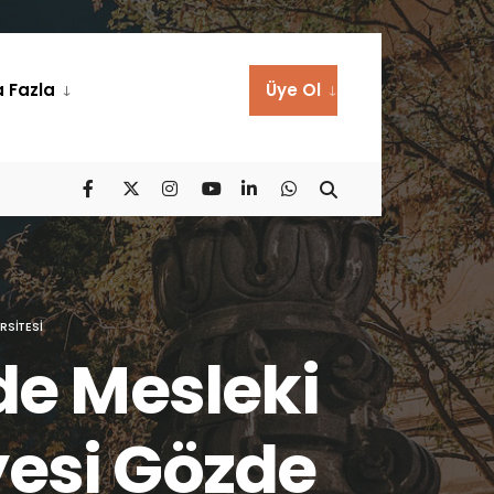
 Fazla
Üye Ol
RSITESI
de Mesleki
yesi Gözde