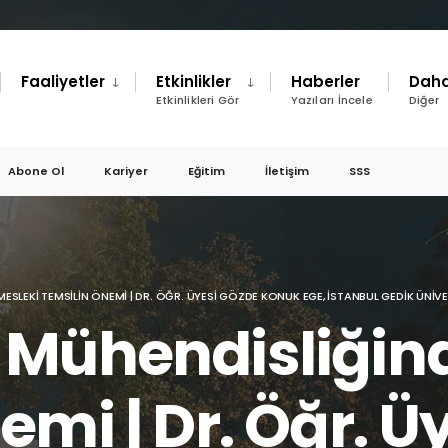
Faaliyetler
Etkinlikler
Haberler
Daha
Etkinlikleri Gör
Yazıları İncele
Diğer
Abone Ol
Kariyer
Eğitim
İletişim
SSS
SLEKI TEMSILIN ÖNEMI | DR. ÖĞR. ÜYESI GÖZDE KONUK EGE, İSTANBUL GEDIK ÜNIVE
 Mühendisliğin
emi | Dr. Öğr. Ü