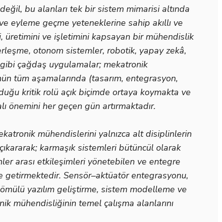
 değil, bu alanları tek bir sistem mimarisi altında
 ve eyleme geçme yeteneklerine sahip akıllı ve
i, üretimini ve işletimini kapsayan bir mühendislik
berleşme, otonom sistemler, robotik, yapay zekâ,
er gibi çağdaş uygulamalar; mekatronik
ün tüm aşamalarında (tasarım, entegrasyon,
lduğu kritik rolü açık biçimde ortaya koymakta ve
lı önemini her geçen gün artırmaktadır.
atronik mühendislerini yalnızca alt disiplinlerin
 çıkararak; karmaşık sistemleri bütüncül olarak
inler arası etkileşimleri yönetebilen ve entegre
ne getirmektedir. Sensör–aktüatör entegrasyonu,
 gömülü yazılım geliştirme, sistem modelleme ve
onik mühendisliğinin temel çalışma alanlarını