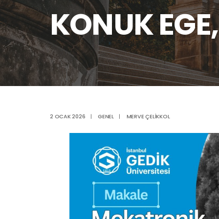
KONUK EGE, 
2 OCAK 2026
|
GENEL
|
MERVE ÇELIKKOL