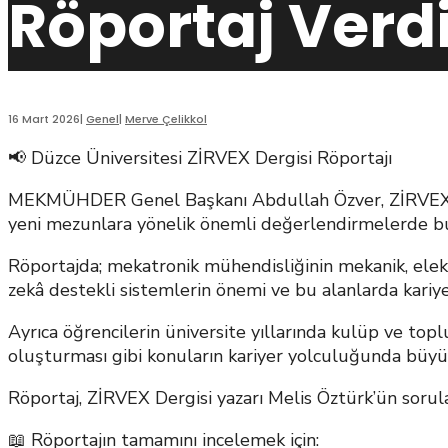
Röportaj Verdi
16 Mart 2026
|
Genel
|
Merve Çelikkol
📢 Düzce Üniversitesi ZİRVEX Dergisi Röportajı
MEKMÜHDER Genel Başkanı Abdullah Özver, ZİRVEX Der
yeni mezunlara yönelik önemli değerlendirmelerde b
Röportajda; mekatronik mühendisliğinin mekanik, elektr
zekâ destekli sistemlerin önemi ve bu alanlarda kariye
Ayrıca öğrencilerin üniversite yıllarında kulüp ve toplu
oluşturması gibi konuların kariyer yolculuğunda büyü
Röportaj, ZİRVEX Dergisi yazarı Melis Öztürk’ün sorular
📖 Röportajın tamamını incelemek için: