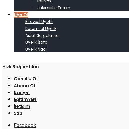
İletişim
Üniversite Tercih
Üye Ol
Bireysel Üyelik
Kurumsal Üyelik
Aidat Sorgulama
Üyelik İstifa
Üyelik Nakil
Hızlı Bağlantılar:
Gönüllü Ol
Abone Ol
Kariyer
Eğitim
İletişim
SSS
Facebook