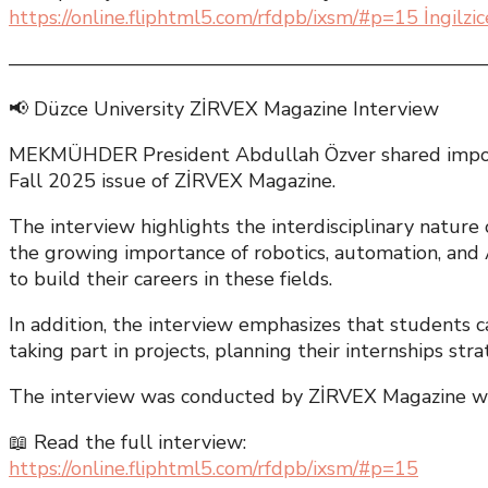
https://online.fliphtml5.com/rfdpb/ixsm/#p=15 İngilzic
————————————————————————
📢 Düzce University ZİRVEX Magazine Interview
MEKMÜHDER President Abdullah Özver shared importan
Fall 2025 issue of ZİRVEX Magazine.
The interview highlights the interdisciplinary nature
the growing importance of robotics, automation, and 
to build their careers in these fields.
In addition, the interview emphasizes that students ca
taking part in projects, planning their internships stra
The interview was conducted by ZİRVEX Magazine wri
📖 Read the full interview:
https://online.fliphtml5.com/rfdpb/ixsm/#p=15