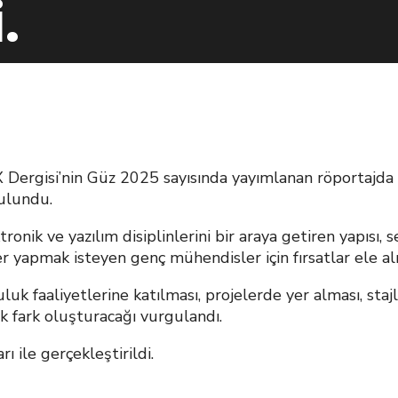
.
gisi’nin Güz 2025 sayısında yayımlanan röportajda öz
ulundu.
onik ve yazılım disiplinlerini bir araya getiren yapısı
r yapmak isteyen genç mühendisler için fırsatlar ele alı
luk faaliyetlerine katılması, projelerde yer alması, staj
k fark oluşturacağı vurgulandı.
ı ile gerçekleştirildi.