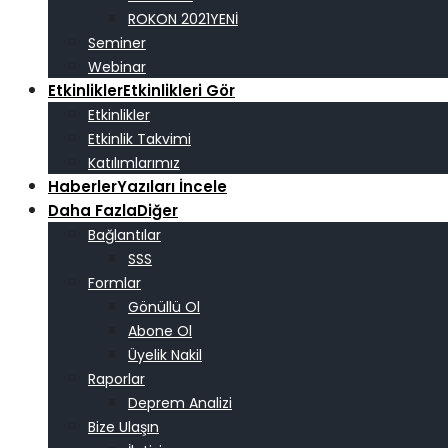
ROKON 2021
Seminer
Webinar
Etkinlikler
Etkinlikleri Gör
Etkinlikler
Etkinlik Takvimi
Katılımlarımız
Haberler
Yazıları İncele
Daha Fazla
Diğer
Bağlantılar
SSS
Formlar
Gönüllü Ol
Abone Ol
Üyelik Nakil
Raporlar
Deprem Analizi
Bize Ulaşın