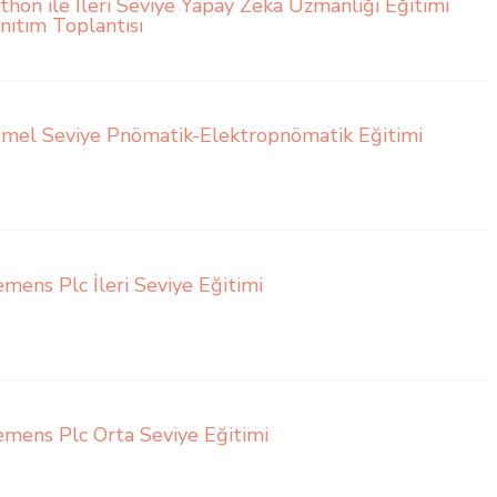
thon ile İleri Seviye Yapay Zeka Uzmanlığı Eğitimi
nıtım Toplantısı
mel Seviye Pnömatik-Elektropnömatik Eğitimi
emens Plc İleri Seviye Eğitimi
emens Plc Orta Seviye Eğitimi