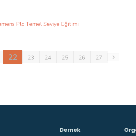
emens Plc Temel Seviye Eğitimi
22
23
24
25
26
27
Dernek
Org