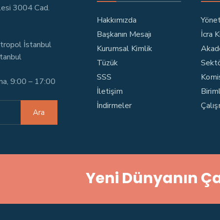
lesi 3004 Cad.
Hakkımızda
Yönet
Başkanın Mesajı
İcra 
tropol İstanbul
Kurumsal Kimlik
Akad
stanbul
Tüzük
Sektö
SSS
Komi
ma, 9:00 – 17:00
İletişim
Birim
İndirmeler
Çalış
Ara
Yeni Dünyanın Ça