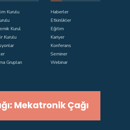
im Kurulu
Haberler
Kurulu
Etkinlikler
emik Kurul
Eğitim
r Kurulu
Kariyer
syonlar
Konferans
ler
Seminer
ma Grupları
Webinar
ğı: Mekatronik Çağı