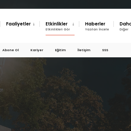
Faaliyetler
Etkinlikler
Haberler
Daha
Etkinlikleri Gör
Yazıları İncele
Diğer
Abone Ol
Kariyer
Eğitim
İletişim
SSS