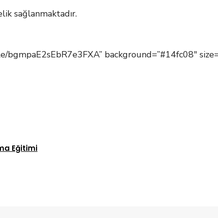
elik sağlanmaktadır.
.gle/bgmpaE2sEbR7e3FXA” background=”#14fc08″ size=
ma Eğitimi