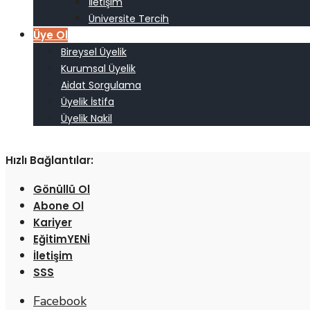
İletişim
Üniversite Tercih
Üye Ol
Bireysel Üyelik
Kurumsal Üyelik
Aidat Sorgulama
Üyelik İstifa
Üyelik Nakil
Hızlı Bağlantılar:
Gönüllü Ol
Abone Ol
Kariyer
Eğitim
İletişim
SSS
Facebook