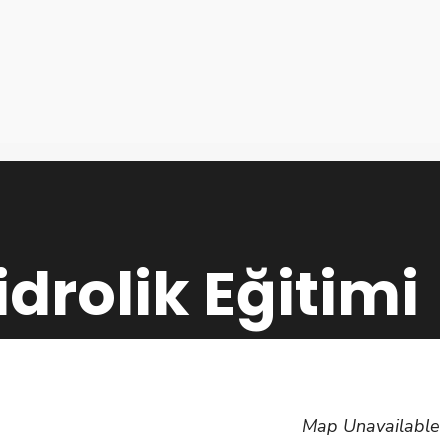
idrolik Eğitimi
Map Unavailable