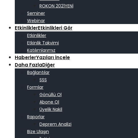
ROKON 2021
Seminer
Webinar
Etkinlikler
Etkinlikleri Gör
Etkinlikler
Etkinlik Takvimi
Katılımlarımız
Haberler
Yazıları İncele
Daha Fazla
Diğer
Bağlantılar
SSS
Formlar
Gönüllü Ol
Abone Ol
Üyelik Nakil
Raporlar
Deprem Analizi
Bize Ulaşın