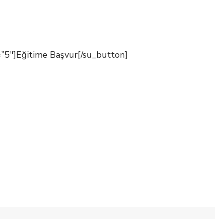
”5″]Eğitime Başvur[/su_button]