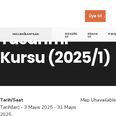
Otomasyon
Makineleri
Üye Ol
Tasarımı
Gönüllü
Abone
Kari
HIZLI BAĞLANTILAR:
Ol
Ol
Kursu (2025/1)
Tarih/Saat
Map Unavailable
Tarih(ler) - 3 Mayıs 2025 - 31 Mayıs
2025