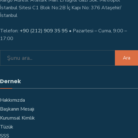
Kargo Adresi: Atatürk Mah. Ertuğrul Gazi Sok. Metropol
İstanbul Sitesi C1 Blok No:2B İç Kapı No: 376 Ataşehir/
İstanbul
Telefon:
+90 (212) 909 35 95
• Pazartesi – Cuma, 9:00 –
17:00
Search
Ara
for:
Dernek
Hakkımızda
Başkanın Mesajı
Kurumsal Kimlik
Tüzük
SSS