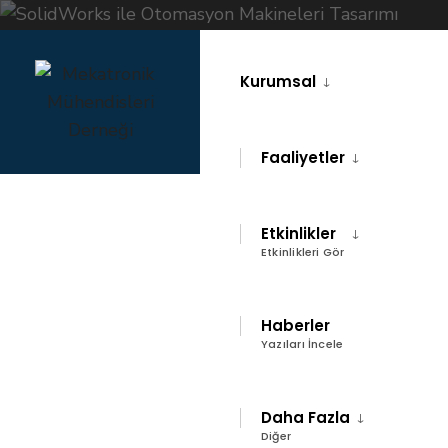
Skip
to
Kurumsal
content
Faaliyetler
Etkinlikler
Etkinlikleri Gör
ANA SAYFA
EVENTS
EĞITIM
Haberler
SOLIDWORKS ILE OTOMASYON MAKINELERI TASARIMI KURSU (2025/1)
Yazıları İncele
SolidWorks ile
Daha Fazla
Diğer