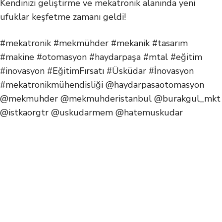
Kendinizi geliştirme ve mekatronik alanında yeni
ufuklar keşfetme zamanı geldi!
#mekatronik #mekmühder #mekanik #tasarım
#makine #otomasyon #haydarpaşa #mtal #eğitim
#inovasyon #EğitimFırsatı #Üsküdar #İnovasyon
#mekatronikmühendisliği @haydarpasaotomasyon
@mekmuhder @mekmuhderistanbul @burakgul_mkt
@istkaorgtr @uskudarmem @hatemuskudar