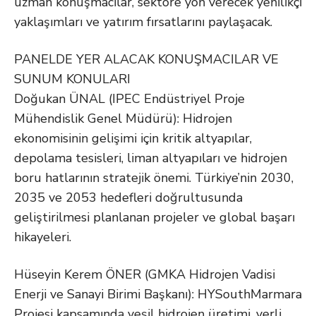
uzman konuşmacılar, sektöre yön verecek yenilikçi
yaklaşımları ve yatırım fırsatlarını paylaşacak.
PANELDE YER ALACAK KONUŞMACILAR VE
SUNUM KONULARI
Doğukan ÜNAL (IPEC Endüstriyel Proje
Mühendislik Genel Müdürü): Hidrojen
ekonomisinin gelişimi için kritik altyapılar,
depolama tesisleri, liman altyapıları ve hidrojen
boru hatlarının stratejik önemi. Türkiye’nin 2030,
2035 ve 2053 hedefleri doğrultusunda
geliştirilmesi planlanan projeler ve global başarı
hikayeleri.
Hüseyin Kerem ÖNER (GMKA Hidrojen Vadisi
Enerji ve Sanayi Birimi Başkanı): HYSouthMarmara
Projesi kapsamında yeşil hidrojen üretimi, yerli