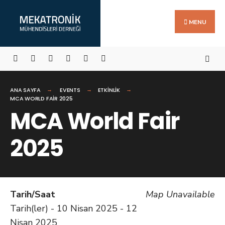
Search
Skip
for:
to
MENU
content
ANA SAYFA
EVENTS
ETKINLIK
MCA WORLD FAIR 2025
MCA World Fair
2025
Tarih/Saat
Map Unavailable
Tarih(ler) - 10 Nisan 2025 - 12
Nisan 2025