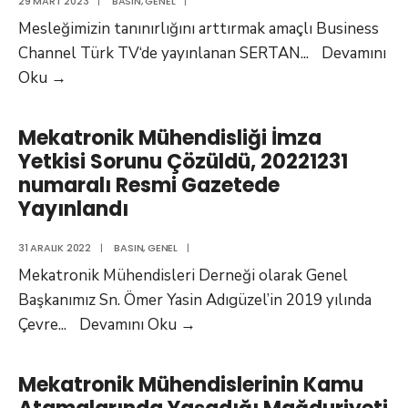
29 MART 2023
|
BASIN
,
GENEL
|
Mesleğimizin tanınırlığını arttırmak amaçlı Business
Channel Türk TV‘de yayınlanan SERTAN
...
Devamını
Business
Oku
→
Channel
Türk
Mekatronik Mühendisliği İmza
TV
Yetkisi Sorunu Çözüldü, 20221231
VİZYON
numaralı Resmi Gazetede
Programı
Yayınlandı
Canlı
Yayınında
31 ARALIK 2022
|
BASIN
,
GENEL
|
Genel
Mekatronik Mühendisleri Derneği olarak Genel
Merkez
Başkanımız Sn. Ömer Yasin Adıgüzel’in 2019 yılında
İcra
Mekatronik
Çevre
...
Devamını Oku
→
Kurulu
Mühendisliği
Başkanımız
İmza
Mekatronik Mühendislerinin Kamu
Abdullah
Yetkisi