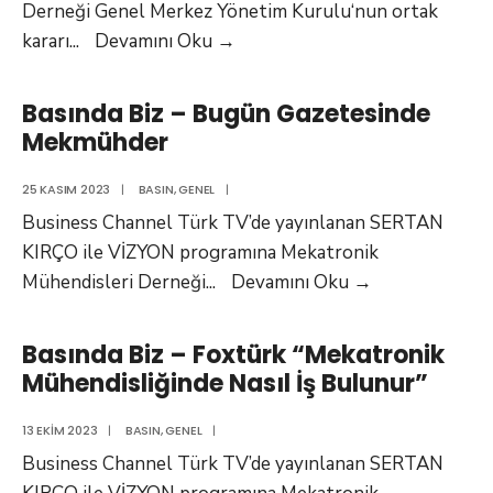
Derneği Genel Merkez Yönetim Kurulu‘nun ortak
2025
kararı
...
Devamını Oku
→
–
2028
Basında Biz – Bugün Gazetesinde
Dönemi
Mekmühder
Genel
Başkan
25 KASIM 2023
|
BASIN
,
GENEL
|
Adaylığı
Business Channel Türk TV’de yayınlanan SERTAN
Hakkında
KIRÇO ile VİZYON programına Mekatronik
Basında
Mühendisleri Derneği
...
Devamını Oku
→
Biz
–
Basında Biz – Foxtürk “Mekatronik
Bugün
Mühendisliğinde Nasıl İş Bulunur”
Gazetesinde
Mekmühder
13 EKIM 2023
|
BASIN
,
GENEL
|
Business Channel Türk TV’de yayınlanan SERTAN