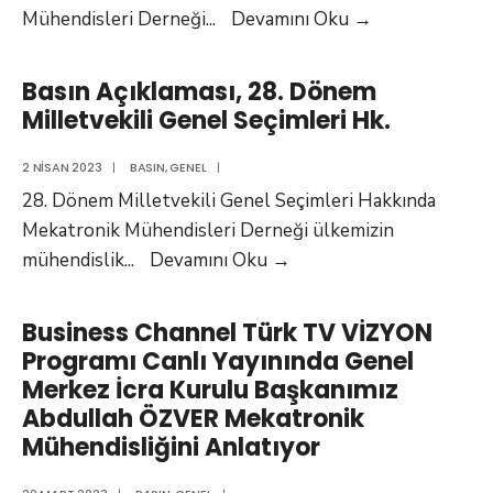
Basında
Mühendisleri Derneği
...
Devamını Oku
→
Biz
–
Basın Açıklaması, 28. Dönem
Muhammed
Milletvekili Genel Seçimleri Hk.
Abdullah
Özver
2 NISAN 2023
|
BASIN
,
GENEL
|
Anlatıyor
28. Dönem Milletvekili Genel Seçimleri Hakkında
Mekatronik Mühendisleri Derneği ülkemizin
Basın
mühendislik
...
Devamını Oku
→
Açıklaması,
28.
Business Channel Türk TV VİZYON
Dönem
Programı Canlı Yayınında Genel
Milletvekili
Merkez İcra Kurulu Başkanımız
Genel
Abdullah ÖZVER Mekatronik
Seçimleri
Mühendisliğini Anlatıyor
Hk.