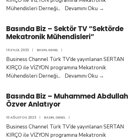
KIRÇO ile VİZYON programına Mekatronik
Basında
Mühendisleri Derneği
...
Devamını Oku
→
Biz
–
Basında Biz – Sektör TV “Sektörde
Foxtürk
Mekatronik Mühendisleri”
“Mekatronik
Mühendisliğin
14 EYLÜL 2023
|
BASIN
,
GENEL
|
Nasıl
Business Channel Türk TV’de yayınlanan SERTAN
İş
KIRÇO ile VİZYON programına Mekatronik
Bulunur”
Basında
Mühendisleri Derneği
...
Devamını Oku
→
Biz
–
Basında Biz – Muhammed Abdullah
Sektör
Özver Anlatıyor
TV
“Sektörde
10 AĞUSTOS 2023
|
BASIN
,
GENEL
|
Mekatronik
Business Channel Türk TV’de yayınlanan SERTAN
Mühendisleri”
KIRÇO ile VİZYON programına Mekatronik