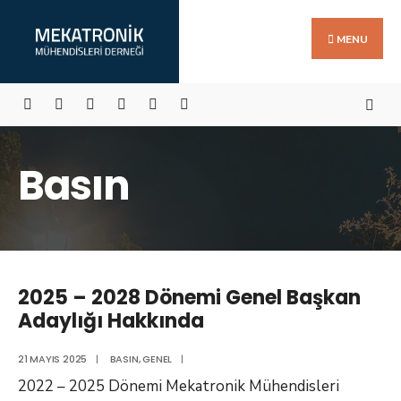
Search
Skip
for:
to
MENU
content
Basın
2025 – 2028 Dönemi Genel Başkan
Adaylığı Hakkında
21 MAYIS 2025
|
BASIN
,
GENEL
|
2022 – 2025 Dönemi Mekatronik Mühendisleri