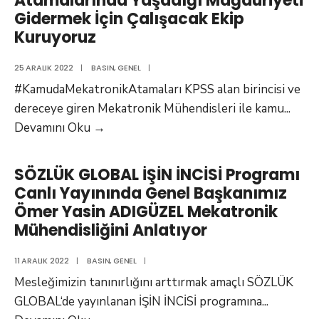
Atamalarında Yaşadığı Mağduriyeti
ÖZVER
Sorunu
Gidermek İçin Çalışacak Ekip
Mekatronik
Çözüldü,
Kuruyoruz
Mühendisliğini
20221231
Anlatıyor
numaralı
25 ARALIK 2022
|
BASIN
,
GENEL
|
Resmi
#KamudaMekatronikAtamaları KPSS alan birincisi ve
Gazetede
dereceye giren Mekatronik Mühendisleri ile kamu
...
Yayınlandı
Mekatronik
Devamını Oku
→
Mühendislerinin
Kamu
SÖZLÜK GLOBAL İŞİN İNCİSİ Programı
Atamalarında
Canlı Yayınında Genel Başkanımız
Yaşadığı
Ömer Yasin ADIGÜZEL Mekatronik
Mağduriyeti
Mühendisliğini Anlatıyor
Gidermek
İçin
11 ARALIK 2022
|
BASIN
,
GENEL
|
Çalışacak
Mesleğimizin tanınırlığını arttırmak amaçlı SÖZLÜK
Ekip
GLOBAL‘de yayınlanan İŞİN İNCİSİ programına
...