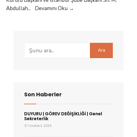
Kurulu Başkanı ve İstanbul Şube Başkanı Sn. M.
Ziyaretimiz
Haydarpaşa
Abdullah
...
Devamını Oku
→
MTAL
PLC’li
Fabrika
Otomasyonu
Search
Kursunu
Ara
for:
Ziyaretimiz
Son Haberler
DUYURU | GÖREV DEĞİŞİKLİĞİ | Genel
Sekreterlik
31 TEMMUZ 2026