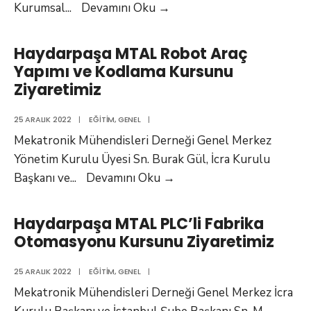
Akademi
Kurumsal
...
Devamını Oku
→
Otomasyon
Kurum
Haydarpaşa MTAL Robot Araç
Ziyareti
Yapımı ve Kodlama Kursunu
Ziyaretimiz
25 ARALIK 2022
|
EĞITIM
,
GENEL
|
Mekatronik Mühendisleri Derneği Genel Merkez
Yönetim Kurulu Üyesi Sn. Burak Gül, İcra Kurulu
Haydarpaşa
Başkanı ve
...
Devamını Oku
→
MTAL
Robot
Haydarpaşa MTAL PLC’li Fabrika
Araç
Otomasyonu Kursunu Ziyaretimiz
Yapımı
ve
25 ARALIK 2022
|
EĞITIM
,
GENEL
|
Kodlama
Mekatronik Mühendisleri Derneği Genel Merkez İcra
Kursunu