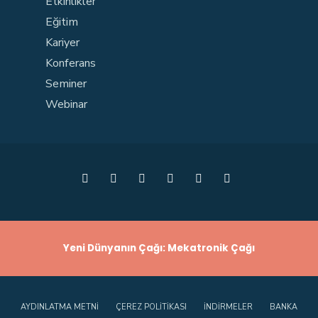
Etkinlikler
Eğitim
Kariyer
Konferans
Seminer
Webinar
Yeni Dünyanın Çağı: Mekatronik Çağı
AYDINLATMA METNI
ÇEREZ POLITIKASI
İNDIRMELER
BANKA