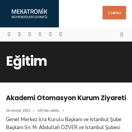
Search
Skip
for:
to
MENU
content
Eğitim
Akademi Otomasyon Kurum Ziyareti
25 ARALIK 2022
|
EĞITIM
,
GENEL
|
Genel Merkez İcra Kurulu Başkanı ve İstanbul Şube
Başkanı Sn. M. Abdullah ÖZVER ve İstanbul Şubesi