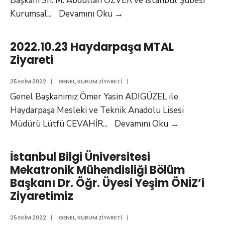
Başkanı Sn. M. Abdullah ÖZVER ve İstanbul Şubesi
Tezmaksan
Kurumsal
...
Devamını Oku
→
Makina
Sanayi
2022.10.23 Haydarpaşa MTAL
ve
Ziyareti
Ticaret
A.Ş.
25 EKIM 2022
|
GENEL
,
KURUM ZIYARETI
|
Firması
Genel Başkanımız Ömer Yasin ADIGÜZEL ile
Ziyareti
Haydarpaşa Mesleki ve Teknik Anadolu Lisesi
2022.10.23
Müdürü Lütfü CEVAHİR
...
Devamını Oku
→
Haydarpaşa
MTAL
İstanbul Bilgi Üniversitesi
Ziyareti
Mekatronik Mühendisliği Bölüm
Başkanı Dr. Öğr. Üyesi Yeşim ÖNİZ’i
Ziyaretimiz
25 EKIM 2022
|
GENEL
,
KURUM ZIYARETI
|