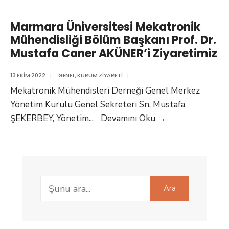
Abdulkerim
Sağlık
KAR’ı
ve
Marmara Üniversitesi Mekatronik
Ziyaretimiz
Teknoloji
Mühendisliği Bölüm Başkanı Prof. Dr.
Üniversite
Mustafa Caner AKÜNER’i Ziyaretimiz
Mekatroni
Mühendisli
13 EKIM 2022
|
GENEL
,
KURUM ZIYARETI
|
Bölüm
Mekatronik Mühendisleri Derneği Genel Merkez
Başkanı
Yönetim Kurulu Genel Sekreteri Sn. Mustafa
Dr.
Marmara
ŞEKERBEY, Yönetim
...
Devamını Oku
→
Öğr.
Üniversitesi
Üyesi
Mekatronik
Arzu
Mühendisliği
ÖZBEY’i
Bölüm
Search
Ziyaretimi
Başkanı
Ara
for:
Prof.
Dr.
Mustafa