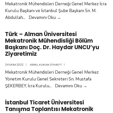
Mekatronik Mühendisleri Derneği Genel Merkez İcra
Kurulu Başkanı ve İstanbul Şube Başkanı Sn. M.
İstanbul
Abdullah
...
Devamını Oku
→
Bilgi
Üniversitesi
Türk – Alman Üniversitesi
Mekatronik
Mekatronik Mühendisliği Bölüm
Mühendisliği
Başkanı Doç. Dr. Haydar UNCU’yu
Bölüm
Ziyaretimiz
Başkanı
Dr.
24 EKIM 2022
|
GENEL
,
KURUM ZIYARETI
|
Öğr.
Mekatronik Mühendisleri Derneği Genel Merkez
Üyesi
Yönetim Kurulu Genel Sekreteri Sn. Mustafa
Yeşim
Türk
ŞEKERBEY, İcra Kurulu
...
Devamını Oku
→
ÖNİZ’i
–
Ziyaretimiz
Alman
İstanbul Ticaret Üniversitesi
Üniversitesi
Tanışma Toplantısı Mekatronik
Mekatronik