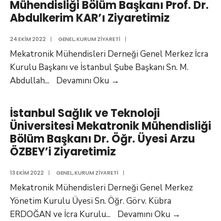
Mühendisliği Bölüm Başkanı Prof. Dr.
Mühendisliği
Abdulkerim KAR’ı Ziyaretimiz
Bölüm
Başkanı
24 EKIM 2022
|
GENEL
,
KURUM ZIYARETI
|
Doç.
Mekatronik Mühendisleri Derneği Genel Merkez İcra
Dr.
Kurulu Başkanı ve İstanbul Şube Başkanı Sn. M.
Haydar
İstanbul
Abdullah
...
Devamını Oku
→
UNCU’yu
Ticaret
Ziyaretimiz
Üniversitesi
İstanbul Sağlık ve Teknoloji
Tanışma
Üniversitesi Mekatronik Mühendisliği
Toplantısı
Bölüm Başkanı Dr. Öğr. Üyesi Arzu
Mekatronik
ÖZBEY’i Ziyaretimiz
Mühendisliği
Bölüm
13 EKIM 2022
|
GENEL
,
KURUM ZIYARETI
|
Başkanı
Mekatronik Mühendisleri Derneği Genel Merkez
Prof.
Yönetim Kurulu Üyesi Sn. Öğr. Görv. Kübra
Dr.
İstanbul
ERDOĞAN ve İcra Kurulu
...
Devamını Oku
→