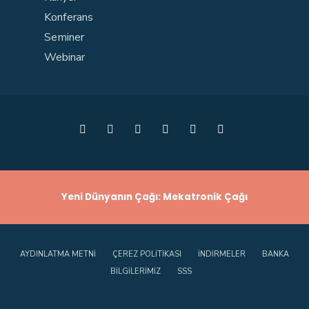
Konferans
Seminer
Webinar
Yeni Dünyanın Çağı: Mekatronik Çağı
AYDINLATMA METNI
ÇEREZ POLITIKASI
İNDIRMELER
BANKA
BILGILERIMIZ
SSS