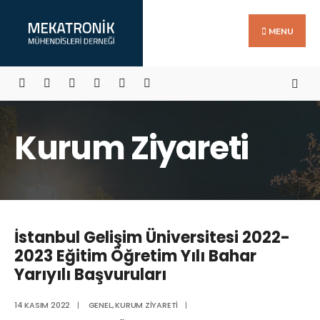
Search
Skip
for:
to
MENU
content
Kurum Ziyareti
İstanbul Gelişim Üniversitesi 2022-
2023 Eğitim Öğretim Yılı Bahar
Yarıyılı Başvuruları
14 KASIM 2022
|
GENEL
,
KURUM ZIYARETI
|