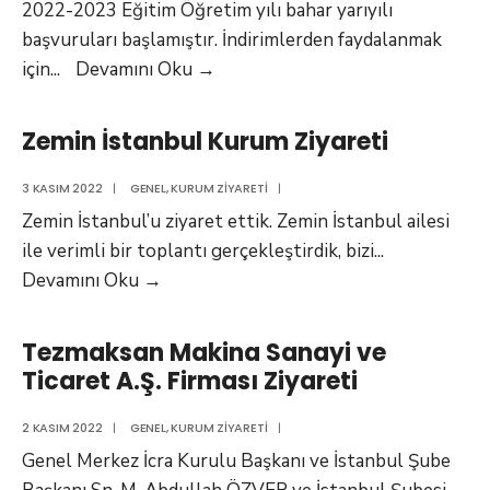
2022-2023 Eğitim Öğretim yılı bahar yarıyılı
başvuruları başlamıştır. İndirimlerden faydalanmak
İstanbul
için
...
Devamını Oku
→
Gelişim
Üniversitesi
Zemin İstanbul Kurum Ziyareti
2022-
2023
3 KASIM 2022
|
GENEL
,
KURUM ZIYARETI
|
Eğitim
Zemin İstanbul’u ziyaret ettik. Zemin İstanbul ailesi
Öğretim
ile verimli bir toplantı gerçekleştirdik, bizi
...
Yılı
Zemin
Devamını Oku
→
Bahar
İstanbul
Yarıyılı
Kurum
Tezmaksan Makina Sanayi ve
Başvuruları
Ziyareti
Ticaret A.Ş. Firması Ziyareti
2 KASIM 2022
|
GENEL
,
KURUM ZIYARETI
|
Genel Merkez İcra Kurulu Başkanı ve İstanbul Şube