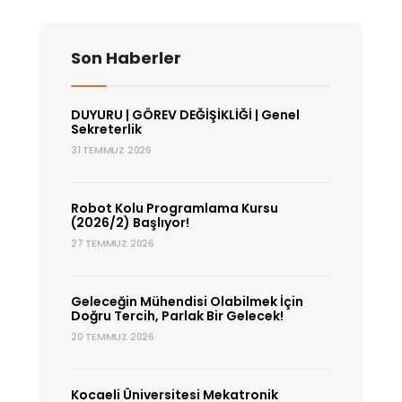
Caner
AKÜNER’i
Son Haberler
Ziyaretimiz
DUYURU | GÖREV DEĞİŞİKLİĞİ | Genel
Sekreterlik
31 TEMMUZ 2026
Robot Kolu Programlama Kursu
(2026/2) Başlıyor!
27 TEMMUZ 2026
Geleceğin Mühendisi Olabilmek İçin
Doğru Tercih, Parlak Bir Gelecek!
20 TEMMUZ 2026
Kocaeli Üniversitesi Mekatronik