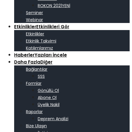
ROKON 2021
Seminer
Webinar
Etkinlikler
Etkinlikleri Gör
Etkinlikler
Etkinlik Takvimi
Katılımlarımız
Haberler
Yazıları İncele
Daha Fazla
Diğer
Bağlantılar
SSS
Formlar
Gönüllü Ol
Abone Ol
Üyelik Nakil
Raporlar
Deprem Analizi
Bize Ulaşın