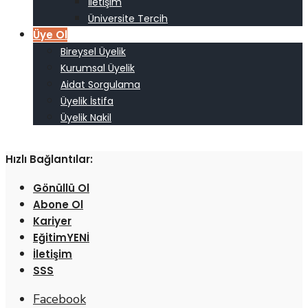
İletişim
Üniversite Tercih
Üye Ol
Bireysel Üyelik
Kurumsal Üyelik
Aidat Sorgulama
Üyelik İstifa
Üyelik Nakil
Hızlı Bağlantılar:
Gönüllü Ol
Abone Ol
Kariyer
Eğitim
İletişim
SSS
Facebook