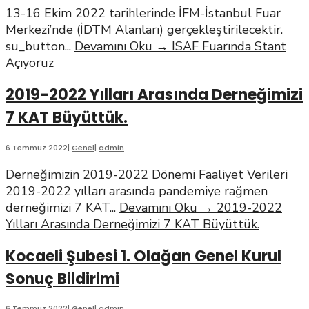
13-16 Ekim 2022 tarihlerinde İFM-İstanbul Fuar
Merkezi’nde (İDTM Alanları) gerçekleştirilecektir.
su_button
...
Devamını Oku
→
ISAF Fuarında Stant
Açıyoruz
2019-2022 Yılları Arasında Derneğimizi
7 KAT Büyüttük.
6 Temmuz 2022
|
Genel
|
admin
Derneğimizin 2019-2022 Dönemi Faaliyet Verileri
2019-2022 yılları arasında pandemiye rağmen
derneğimizi 7 KAT
...
Devamını Oku
→
2019-2022
Yılları Arasında Derneğimizi 7 KAT Büyüttük.
Kocaeli Şubesi 1. Olağan Genel Kurul
Sonuç Bildirimi
6 Temmuz 2022
|
Genel
|
admin