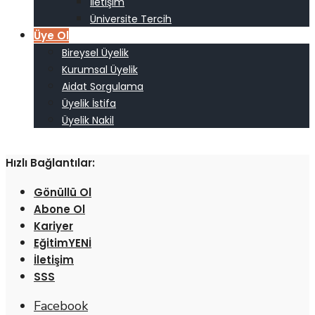
İletişim
Üniversite Tercih
Üye Ol
Bireysel Üyelik
Kurumsal Üyelik
Aidat Sorgulama
Üyelik İstifa
Üyelik Nakil
Hızlı Bağlantılar:
Gönüllü Ol
Abone Ol
Kariyer
Eğitim
İletişim
SSS
Facebook