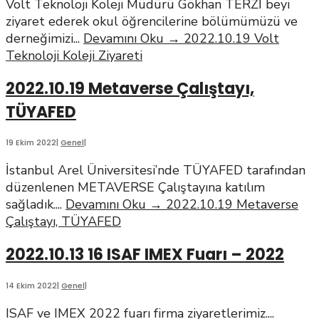
Volt Teknoloji Koleji Müdürü Gökhan TERZİ beyi
ziyaret ederek okul öğrencilerine bölümümüzü ve
derneğimizi
...
Devamını Oku
→
2022.10.19 Volt
Teknoloji Koleji Ziyareti
2022.10.19 Metaverse Çalıştayı,
TÜYAFED
19 Ekim 2022
|
Genel
|
İstanbul Arel Üniversitesi’nde TÜYAFED tarafından
düzenlenen METAVERSE Çalıştayına katılım
sağladık.
...
Devamını Oku
→
2022.10.19 Metaverse
Çalıştayı, TÜYAFED
2022.10.13 16 ISAF IMEX Fuarı – 2022
14 Ekim 2022
|
Genel
|
ISAF ve IMEX 2022 fuarı firma ziyaretlerimiz.
...