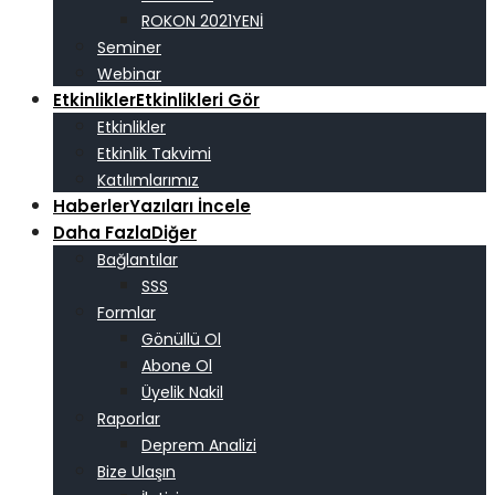
ROKON 2021
Seminer
Webinar
Etkinlikler
Etkinlikleri Gör
Etkinlikler
Etkinlik Takvimi
Katılımlarımız
Haberler
Yazıları İncele
Daha Fazla
Diğer
Bağlantılar
SSS
Formlar
Gönüllü Ol
Abone Ol
Üyelik Nakil
Raporlar
Deprem Analizi
Bize Ulaşın