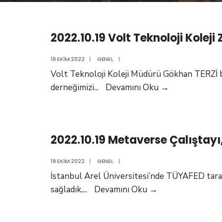
2022.10.19 Volt Teknoloji Koleji 
19 EKIM 2022
|
GENEL
|
Volt Teknoloji Koleji Müdürü Gökhan TERZİ 
2022.10.19
derneğimizi
...
Devamını Oku
→
Volt
Teknoloji
Koleji
2022.10.19 Metaverse Çalıştay
Ziyareti
19 EKIM 2022
|
GENEL
|
İstanbul Arel Üniversitesi’nde TÜYAFED tar
2022.10.19
sağladık.
...
Devamını Oku
→
Metaverse
Çalıştayı,