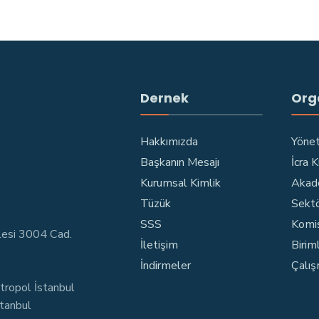
Dernek
Org
Hakkımızda
Yönet
Başkanın Mesajı
İcra 
Kurumsal Kimlik
Akad
Tüzük
Sektö
SSS
Komi
lesi 3004 Cad.
İletişim
Birim
İndirmeler
Çalış
tropol İstanbul
stanbul