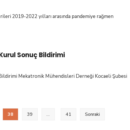
ileri 2019-2022 yılları arasında pandemiye rağmen
da
Kurul Sonuç Bildirimi
imizi
Bildirimi Mekatronik Mühendisleri Derneği Kocaeli Şubesi
ük.
38
39
…
41
Sonraki