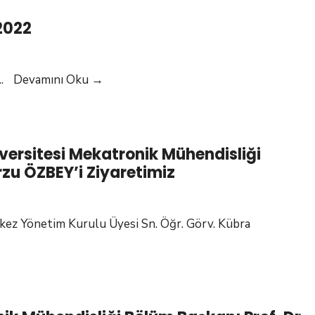
 2022
2022.10.13
..
Devamını Oku
→
16
ISAF
IMEX
iversitesi Mekatronik Mühendisliği
Fuarı
rzu ÖZBEY’i Ziyaretimiz
–
2022
ez Yönetim Kurulu Üyesi Sn. Öğr. Görv. Kübra
İstanbul
Sağlık
ve
Teknoloji