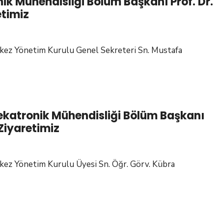
k Mühendisliği Bölüm Başkanı Prof. Dr.
Üniversitesi
timiz
Mekatronik
Mühendisliği
Bölüm
kez Yönetim Kurulu Genel Sekreteri Sn. Mustafa
Başkanı
ara
Dr.
rsitesi
Öğr.
tronik
Üyesi
disliği
Arzu
Mekatronik Mühendisliği Bölüm Başkanı
m
ÖZBEY’i
 Ziyaretimiz
anı
Ziyaretimiz
ez Yönetim Kurulu Üyesi Sn. Öğr. Görv. Kübra
afa
tanbul
r
lişim
ER’i
iversitesi
etimiz
katronik