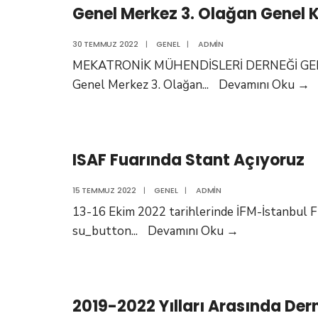
Genel Merkez 3. Olağan Genel K
Mü
B
30 TEMMUZ 2022
|
GENEL
|
ADMIN
Ba
MEKATRONİK MÜHENDİSLERİ DERNEĞİ GENE
Pr
G
Genel Merkez 3. Olağan
...
Devamını Oku
→
Dr
M
Ha
3.
Al
O
ÖZ
ISAF Fuarında Stant Açıyoruz
G
Zi
K
15 TEMMUZ 2022
|
GENEL
|
ADMIN
Ç
13-16 Ekim 2022 tarihlerinde İFM-İstanbul Fu
ISAF
su_button
...
Devamını Oku
→
Fuarında
Stant
Açıyoruz
2019-2022 Yılları Arasında Der