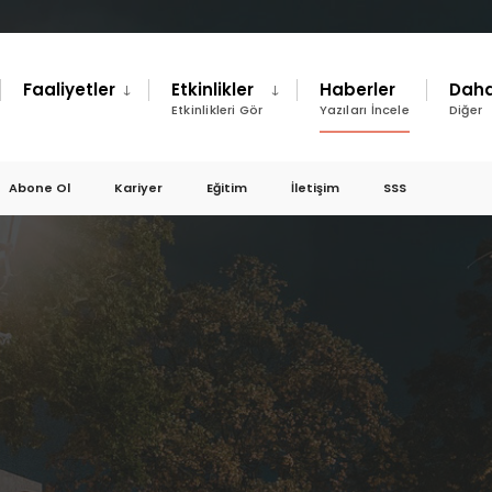
Faaliyetler
Etkinlikler
Haberler
Daha
Etkinlikleri Gör
Yazıları İncele
Diğer
Abone Ol
Kariyer
Eğitim
İletişim
SSS