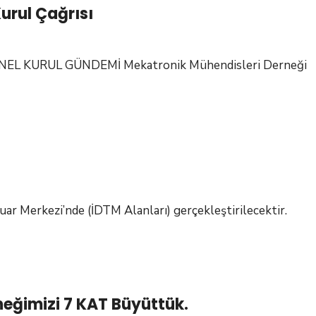
urul Çağrısı
hendisliği
ölüm
şkanı
L KURUL GÜNDEMİ Mekatronik Mühendisleri Derneği
of.
enel
.
erkez
mdi
per
lağan
YİĞİT’i
enel
yaretimiz
urul
ağrısı
ar Merkezi’nde (İDTM Alanları) gerçekleştirilecektir.
neğimizi 7 KAT Büyüttük.