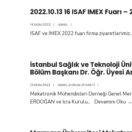
TÜYAFED
2022.10.13 16 ISAF IMEX Fuarı –
14 EKIM 2022
|
GENEL
|
ISAF ve IMEX 2022 fuarı firma ziyaretlerimiz.
.
İstanbul Sağlık ve Teknoloji Ün
Bölüm Başkanı Dr. Öğr. Üyesi A
13 EKIM 2022
|
GENEL
,
KURUM ZIYARETI
|
Mekatronik Mühendisleri Derneği Genel Merk
ERDOĞAN ve İcra Kurulu
...
Devamını Oku
→