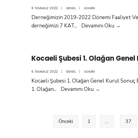
6 TEMMUZ 2022
|
GENEL
|
ADMIN
Derneğimizin 2019-2022 Dönemi Faaliyet Ver
2019-
derneğimizi 7 KAT
...
Devamını Oku
→
2022
Yılları
Arasın
Kocaeli Şubesi 1. Olağan Genel 
Derneğ
7
6 TEMMUZ 2022
|
GENEL
|
ADMIN
KAT
Kocaeli Şubesi 1. Olağan Genel Kurul Sonuç 
Büyütt
Kocaeli
1. Olağan
...
Devamını Oku
→
Şubesi
1.
Olağan
Yazı
Önceki
1
…
37
sayfalaması
Genel
Kurul