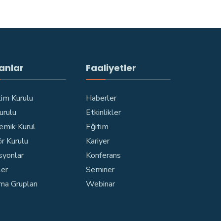
anlar
Faaliyetler
im Kurulu
Haberler
Kurulu
Etkinlikler
emik Kurul
Eğitim
r Kurulu
Kariyer
syonlar
Konferans
ler
Seminer
ma Grupları
Webinar