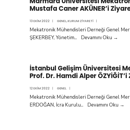
Marmara Üniversitesi Mekatroni
Mustafa Caner AKÜNER’i Ziyare
13 EKIM 2022
|
GENEL
,
KURUM ZIYARETI
|
Mekatronik Mühendisleri Derneği Genel Mer
Marm
ŞEKERBEY, Yönetim
...
Devamını Oku
→
Ünive
Meka
Mühen
İstanbul Gelişim Üniversitesi 
Bölü
Prof. Dr. Hamdi Alper ÖZYİĞİT’i
Başk
Prof.
12 EKIM 2022
|
GENEL
|
Dr.
Mekatronik Mühendisleri Derneği Genel Merk
Must
İs
ERDOĞAN, İcra Kurulu
...
Devamını Oku
→
Cane
Ge
AKÜN
Ün
Ziyar
Me