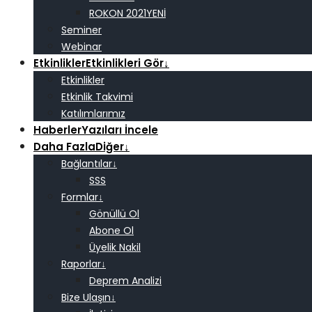
ROKON 2021
Seminer
Webinar
Etkinlikler
Etkinlikleri Gör
↓
Etkinlikler
Etkinlik Takvimi
Katılımlarımız
Haberler
Yazıları İncele
Daha Fazla
Diğer
↓
Bağlantılar
↓
SSS
Formlar
↓
Gönüllü Ol
Abone Ol
Üyelik Nakil
Raporlar
↓
Deprem Analizi
Bize Ulaşın
↓