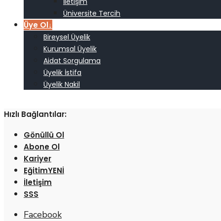
İletişim
Üniversite Tercih
Üye Ol
↓
Bireysel Üyelik
Kurumsal Üyelik
Aidat Sorgulama
Üyelik İstifa
Üyelik Nakil
Hızlı Bağlantılar:
Gönüllü Ol
Abone Ol
Kariyer
Eğitim
İletişim
SSS
Facebook