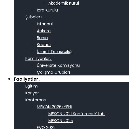
Akademik Kurul
İcra Kurulu
Şubeler
↓
İstanbul
Ankara
Bursa
Kocaeli
İzmir İl Temsilciliği
Komisyonlar
↓
Üniversite Komisyonu
Çalışma Grupları
Faaliyetler
↓
Eğitim
Kariyer
Konferans
↓
MEKON 2026
↓
MEKON 2021 Konferans Kitabı
MEKON 2025
EVO 2022